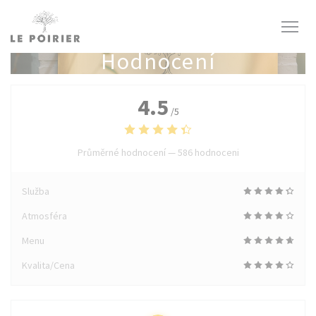
Panel pro správu cookies
Hodnocení
4.5
/5
Průměrné hodnocení —
586 hodnoceni
Služba
Atmosféra
Menu
Kvalita/Cena