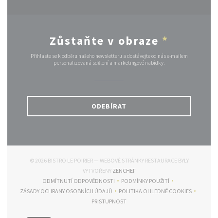
Zůstaňte v obraze
*
Přihlaste se k odběru našeho newsletteru a dostávejte od nás e-mailem
personalizovaná sdělení a marketingové nabídky.
ODEBÍRAT
© 2026 BISTRO LE POIRIER — WEBOVÉ STRÁNKY RESTAURACE BYLY
((OTEVŘE SE V NOVÉM OKNĚ))
VYTVOŘENY
ZENCHEF
ODMÍTNUTÍ ODPOVĚDNOSTI
PODMÍNKY POUŽITÍ
((OTEVŘE SE V NOVÉM OKNĚ))
((OTEVŘE SE V NOVÉM OKNĚ
ZÁSADY OCHRANY OSOBNÍCH ÚDAJŮ
POLITIKA OHLEDNĚ COOKIES
((OTEVŘE SE V NOVÉM OKNĚ))
((OTEVŘE SE V NOVÉM O
PRISTUPNOST
((OTEVŘE SE V NOVÉM OKNĚ))