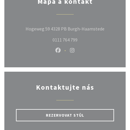
Mapa a kontakt
((otevře se 
Hogeweg 59 4328 PB Burgh-Haamstede
0111 764 799
Facebook ((otevře se v novém ok
Instagram ((otevře se v n
Kontaktujte nás
REZERVOVAT STŮL