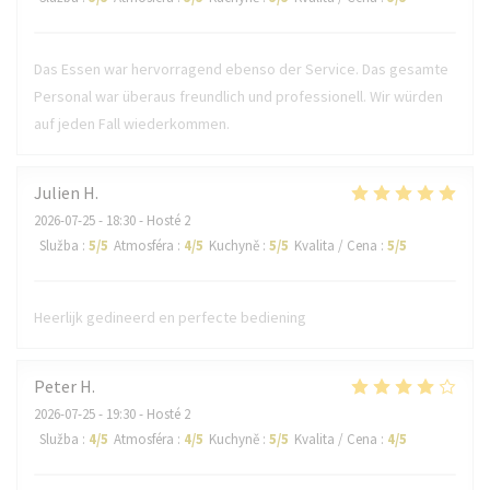
Das Essen war hervorragend ebenso der Service. Das gesamte
Personal war überaus freundlich und professionell. Wir würden
auf jeden Fall wiederkommen.
Julien
H
2026-07-25
- 18:30 - Hosté 2
Služba
:
5
/5
Atmosféra
:
4
/5
Kuchyně
:
5
/5
Kvalita / Cena
:
5
/5
Heerlijk gedineerd en perfecte bediening
Peter
H
2026-07-25
- 19:30 - Hosté 2
Služba
:
4
/5
Atmosféra
:
4
/5
Kuchyně
:
5
/5
Kvalita / Cena
:
4
/5