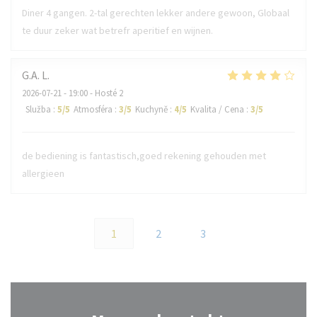
Diner 4 gangen. 2-tal gerechten lekker andere gewoon, Globaal
te duur zeker wat betrefr aperitief en wijnen.
G.A.
L
2026-07-21
- 19:00 - Hosté 2
Služba
:
5
/5
Atmosféra
:
3
/5
Kuchyně
:
4
/5
Kvalita / Cena
:
3
/5
de bediening is fantastisch,goed rekening gehouden met
allergieen
1
2
3