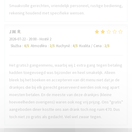
Smaakvolle gerechten, vriendelijk personeel, rustige bediening,
rekening houdend met specifieke wensen.
J.W.
R
2026-07-22
- 20:00 - Hosté 2
Služba
:
4
/5
Atmosféra
:
2
/5
Kuchyně
:
4
/5
Kvalita / Cena
:
2
/5
Het gratis3 gangenmenu, waarbij wij 1 extra gang tegen betaling
hadden toegevoegd was bijzonder en heel smakelijk. Alleen
bleek bij het boeken en accepteren van dit menu niet dat je de
drankjes die bij elk gerecht geserveerd werden ook nog apart
moesten betalen. En de meeste van deze drankjes (kleine
hoeveelheden overigens) waren ook nog vrij prijzig. Ons "gratis"
aangeboden diner kostte ons aan drank toch nog ruim €70. Dus
toch niet zo gratis als gedacht. Viel wel zwaar tegen.