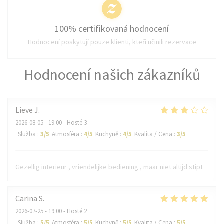
100% certifikovaná hodnocení
Hodnocení poskytují pouze klienti, kteří učinili rezervace
Hodnocení našich zákazníků
Lieve
J
2026-08-05
- 19:00 - Hosté 3
Služba
:
3
/5
Atmosféra
:
4
/5
Kuchyně
:
4
/5
Kvalita / Cena
:
3
/5
Gezellig interieur , vriendelijke bediening , maar niet altijd stipt
Carina
S
2026-07-25
- 19:00 - Hosté 2
Služba
:
5
/5
Atmosféra
:
5
/5
Kuchyně
:
5
/5
Kvalita / Cena
:
5
/5