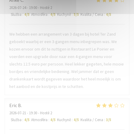
Anke
C
2026-07-24
- 19:00 - Hosté 2
Služba
:
4
/5
Atmosféra
:
4
/5
Kuchyně
:
5
/5
Kvalita / Cena
:
4
/5
We hebben een arrangement van 3 dagen bij hotel Ter Zand
geboekt waarbij er een 3-gangen menu inbegrepen was. We
kozen ervoor om dit te nuttigen in Restaurant Le Poirier en
voerden een upgrade door naar een 4-gangen menu voor
slechts 12.5 euro per persoon. Heel lekker gegeten, hele mooie
bordjes en vriendelijke bediening. Wel jammer dat er geen
drankenkaart wordt gegeven waardoor het heel moeilijk is om
het aanbod en de kostprijs in te schatten.
Eric
B
2026-07-21
- 19:30 - Hosté 2
Služba
:
4
/5
Atmosféra
:
4
/5
Kuchyně
:
4
/5
Kvalita / Cena
:
3
/5