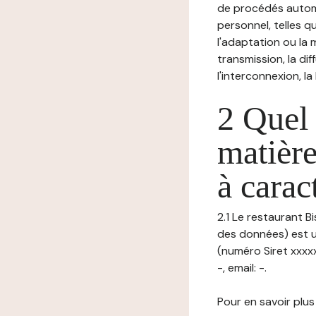
de procédés autom
personnel, telles qu
l'adaptation ou la m
transmission, la di
l'interconnexion, la
2 Quel 
matière
à carac
2.1 Le restaurant B
des données) est un
(numéro Siret xxxxx
-, email: -.
Pour en savoir plus