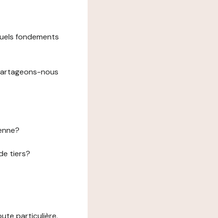
 quels fondements
 partageons-nous
éenne?
de tiers?
te particulière.