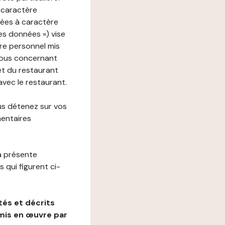
 caractère
nées à caractère
des données ») vise
re personnel mis
vous concernant
net du restaurant
avec le restaurant.
us détenez sur vos
mentaires
a présente
 qui figurent ci-
és et décrits
mis en œuvre par