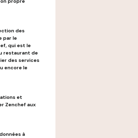
son propre
ection des
 par le
f, qui est le
au restaurant de
ier des services
ou encore le
gations et
ter Zenchef aux
 données à