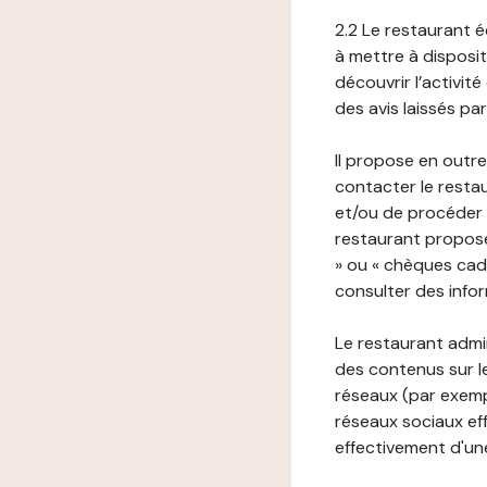
2.2 Le restaurant éd
à mettre à disposit
découvrir l’activit
des avis laissés pa
Il propose en outre
contacter le resta
et/ou de procéder 
restaurant propose
» ou « chèques cade
consulter des infor
Le restaurant admi
des contenus sur le
réseaux (par exemp
réseaux sociaux eff
effectivement d'une