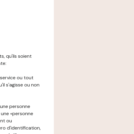
s, qu'ils soient
nte:
 service ou tout
il s'agisse ou non
à une personne
re une «personne
ent ou
o d'identification,