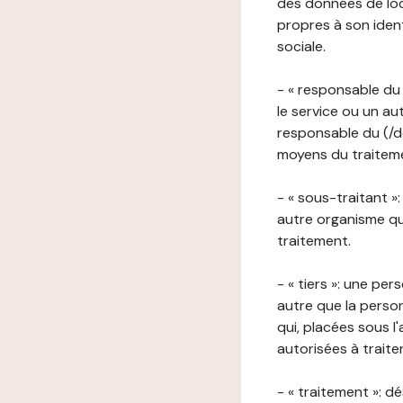
des données de loca
propres à son iden
sociale.
- « responsable du 
le service ou un au
responsable du (/de
moyens du traitemen
- « sous-traitant »
autre organisme qu
traitement.
- « tiers »: une pe
autre que la perso
qui, placées sous l
autorisées à traite
- « traitement »: 