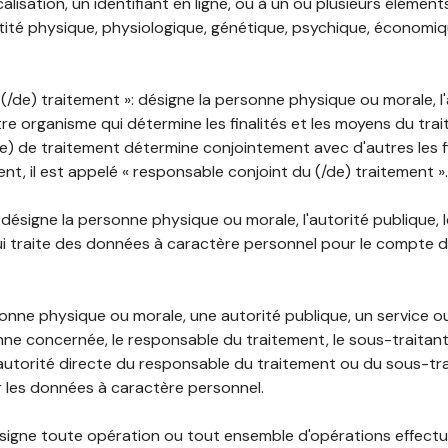
lisation, un identifiant en ligne, ou à un ou plusieurs élément
tité physique, physiologique, génétique, psychique, économiqu
(/de) traitement »: désigne la personne physique ou morale, l'
tre organisme qui détermine les finalités et les moyens du tra
) de traitement détermine conjointement avec d'autres les fin
t, il est appelé « responsable conjoint du (/de) traitement ».
: désigne la personne physique ou morale, l'autorité publique, 
i traite des données à caractère personnel pour le compte 
rsonne physique ou morale, une autorité publique, un service 
nne concernée, le responsable du traitement, le sous-traitan
'autorité directe du responsable du traitement ou du sous-tra
r les données à caractère personnel.
désigne toute opération ou tout ensemble d'opérations effectu