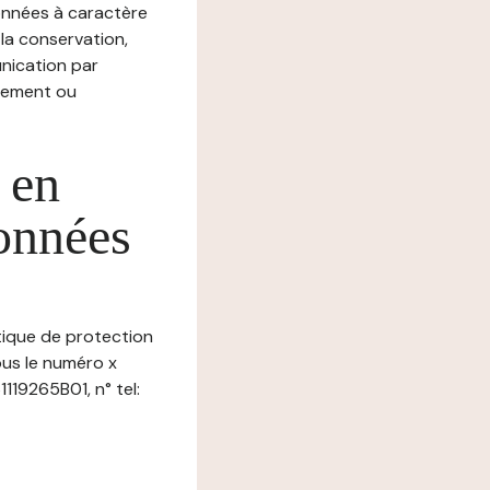
nnées à caractère
, la conservation,
munication par
chement ou
 en
données
itique de protection
ous le numéro x
119265B01, n° tel: