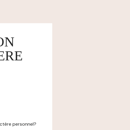
ON
ERE
actère personnel?