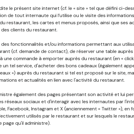
ite le présent site internet (cf. le « site » tel que défini ci-de
ion de tout internaute qui l’utilise ou le visite des informati
é du restaurant, les cartes et menus proposés, ainsi que ses a
r des clients du restaurant.
 des fonctionnalités et/ou informations permettant aux utilis
urant (cf. demande de contact), de réserver une table auprès
à une commande à emporter auprès du restaurant (en « click a
 un tel service, d'acheter des bons cadeaux (également appe
aux ») auprès du restaurant si tel est proposé sur le site, m
mations et actualités en lien avec l'activité du restaurant.
nistre également des pages présentant son activité et lui pe
s réseaux sociaux et d'interagir avec les internautes par l'in
le, Facebook, Instagram et X (anciennement « Twitter »), en 
ectivement utilisés par le restaurant et sur lesquels le resta
 page qu'il administre).