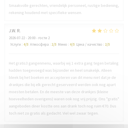
Smaakvolle gerechten, vriendelijk personeel, rustige bediening,
rekening houdend met specifieke wensen.
J.W.
R
2026-07-22
- 20:00 - гости 2
Услуги
:
4
/5
Атмосфера
:
2
/5
Меню
:
4
/5
Цена / качество
:
2
/5
Het gratis3 gangenmenu, waarbij wij 1 extra gang tegen betaling
hadden toegevoegd was bijzonder en heel smakelijk. Alleen
bleek bij het boeken en accepteren van dit menu niet dat je de
drankjes die bij elk gerecht geserveerd werden ook nog apart
moesten betalen. En de meeste van deze drankjes (kleine
hoeveelheden overigens) waren ook nog vrij prijzig. Ons "gratis"
aangeboden diner kostte ons aan drank toch nog ruim €70. Dus
toch niet zo gratis als gedacht. Viel wel zwaar tegen.