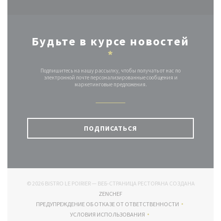
Будьте в курсе новостей
*
Подпишитесь на нашу рассылку, чтобы получать от нас по
электронной почте персонализированные сообщения и
маркетинговые предложения.
ПОДПИСАТЬСЯ
© 2026 BISTRO LE POIRIER — ВЕБ-СТРАНИЦА РЕСТОРАНА СОЗДАНА
((ОТКРЫВАЕТСЯ В НОВОМ ОКНЕ))
ZENCHEF
ПРЕДУПРЕЖДЕНИЕ ОБ ОТКАЗЕ ОТ ОТВЕТСТВЕННОСТИ
((ОТКРЫВАЕТСЯ В НОВОМ ОКНЕ))
УСЛОВИЯ ИСПОЛЬЗОВАНИЯ
((ОТКРЫВАЕТСЯ В НОВОМ ОКНЕ))