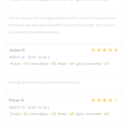
Das Essen war hervorragend ebenso der Service. Das gesamte
Personal war überaus freundlich und professionell. Wir würden
auf jeden Fall wiederkommen.
Julien
H
2026-07-25
- 18:30 - гости 2
Услуги
:
5
/5
Атмосфера
:
4
/5
Меню
:
5
/5
Цена / качество
:
5
/5
Heerlijk gedineerd en perfecte bediening
Peter
H
2026-07-25
- 19:30 - гости 2
Услуги
:
4
/5
Атмосфера
:
4
/5
Меню
:
5
/5
Цена / качество
:
4
/5