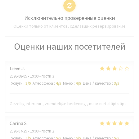
Исключительно проверенные оценки
Оценки только от клиентов, сделавших резервирование
Оценки наших посетителей
Lieve
J
2026-08-05
- 19:00 - гости 3
Услуги
:
3
/5
Атмосфера
:
4
/5
Меню
:
4
/5
Цена / качество
:
3
/5
Gezellig interieur , vriendelijke bediening , maar niet altijd stipt
Carina
S
2026-07-25
- 19:00 - гости 2
Услуги
:
5
/5
Атмосфера
:
5
/5
Меню
:
5
/5
Цена / качество
:
5
/5