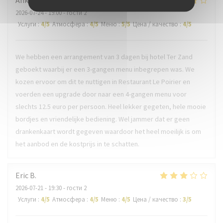
Anke
C
2026-07-24
- 19:00 - гости 2
Услуги
:
4
/5
Атмосфера
:
4
/5
Меню
:
5
/5
Цена / качество
:
4
/5
We hebben een arrangement van 3 dagen bij hotel Ter Zand
geboekt waarbij er een 3-gangen menu inbegrepen was. We
kozen ervoor om dit te nuttigen in Restaurant Le Poirier en
voerden een upgrade door naar een 4-gangen menu voor
slechts 12.5 euro per persoon. Heel lekker gegeten, hele mooie
bordjes en vriendelijke bediening. Wel jammer dat er geen
drankenkaart wordt gegeven waardoor het heel moeilijk is om
het aanbod en de kostprijs in te schatten.
Eric
B
2026-07-21
- 19:30 - гости 2
Услуги
:
4
/5
Атмосфера
:
4
/5
Меню
:
4
/5
Цена / качество
:
3
/5