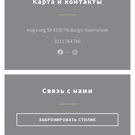
Карта и контакты
((открывает
Hogeweg 59 4328 PB Burgh-Haamstede
0111 764 799
Facebook ((открывается в новом
Instagram ((открывается 
Связь с нами
ЗАБРОНИРОВАТЬ СТОЛИК