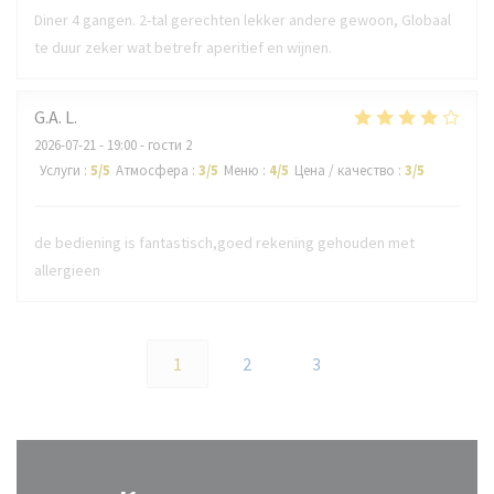
Diner 4 gangen. 2-tal gerechten lekker andere gewoon, Globaal
te duur zeker wat betrefr aperitief en wijnen.
G.A.
L
2026-07-21
- 19:00 - гости 2
Услуги
:
5
/5
Атмосфера
:
3
/5
Меню
:
4
/5
Цена / качество
:
3
/5
de bediening is fantastisch,goed rekening gehouden met
allergieen
1
2
3