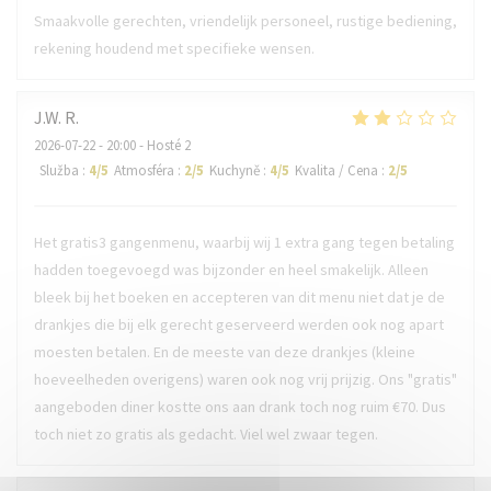
Smaakvolle gerechten, vriendelijk personeel, rustige bediening,
rekening houdend met specifieke wensen.
J.W.
R
2026-07-22
- 20:00 - Hosté 2
Služba
:
4
/5
Atmosféra
:
2
/5
Kuchyně
:
4
/5
Kvalita / Cena
:
2
/5
Het gratis3 gangenmenu, waarbij wij 1 extra gang tegen betaling
hadden toegevoegd was bijzonder en heel smakelijk. Alleen
bleek bij het boeken en accepteren van dit menu niet dat je de
drankjes die bij elk gerecht geserveerd werden ook nog apart
moesten betalen. En de meeste van deze drankjes (kleine
hoeveelheden overigens) waren ook nog vrij prijzig. Ons "gratis"
aangeboden diner kostte ons aan drank toch nog ruim €70. Dus
toch niet zo gratis als gedacht. Viel wel zwaar tegen.