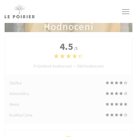
Panel pro správu cookies
Hodnocení
4.5
/5
Průměrné hodnocení —
586 hodnoceni
Služba
Atmosféra
Menu
Kvalita/Cena