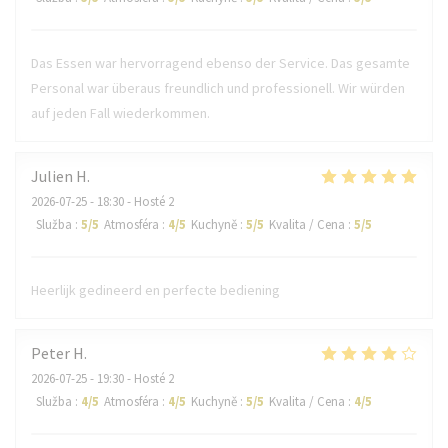
Das Essen war hervorragend ebenso der Service. Das gesamte
Personal war überaus freundlich und professionell. Wir würden
auf jeden Fall wiederkommen.
Julien
H
2026-07-25
- 18:30 - Hosté 2
Služba
:
5
/5
Atmosféra
:
4
/5
Kuchyně
:
5
/5
Kvalita / Cena
:
5
/5
Heerlijk gedineerd en perfecte bediening
Peter
H
2026-07-25
- 19:30 - Hosté 2
Služba
:
4
/5
Atmosféra
:
4
/5
Kuchyně
:
5
/5
Kvalita / Cena
:
4
/5