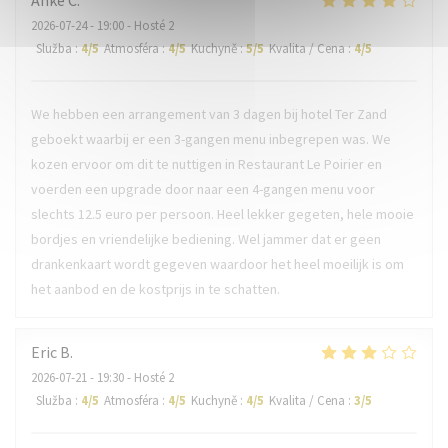
Anke
C
2026-07-24
- 19:00 - Hosté 2
Služba
:
4
/5
Atmosféra
:
4
/5
Kuchyně
:
5
/5
Kvalita / Cena
:
4
/5
We hebben een arrangement van 3 dagen bij hotel Ter Zand
geboekt waarbij er een 3-gangen menu inbegrepen was. We
kozen ervoor om dit te nuttigen in Restaurant Le Poirier en
voerden een upgrade door naar een 4-gangen menu voor
slechts 12.5 euro per persoon. Heel lekker gegeten, hele mooie
bordjes en vriendelijke bediening. Wel jammer dat er geen
drankenkaart wordt gegeven waardoor het heel moeilijk is om
het aanbod en de kostprijs in te schatten.
Eric
B
2026-07-21
- 19:30 - Hosté 2
Služba
:
4
/5
Atmosféra
:
4
/5
Kuchyně
:
4
/5
Kvalita / Cena
:
3
/5