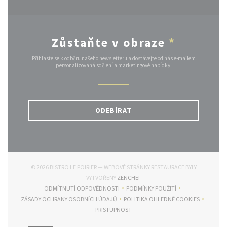
Zůstaňte v obraze
*
Přihlaste se k odběru našeho newsletteru a dostávejte od nás e-mailem
personalizovaná sdělení a marketingové nabídky.
ODEBÍRAT
© 2026 BISTRO LE POIRIER — WEBOVÉ STRÁNKY RESTAURACE BYLY
((OTEVŘE SE V NOVÉM OKNĚ))
VYTVOŘENY
ZENCHEF
ODMÍTNUTÍ ODPOVĚDNOSTI
PODMÍNKY POUŽITÍ
((OTEVŘE SE V NOVÉM OKNĚ))
((OTEVŘE SE V NOVÉM OKNĚ
ZÁSADY OCHRANY OSOBNÍCH ÚDAJŮ
POLITIKA OHLEDNĚ COOKIES
((OTEVŘE SE V NOVÉM OKNĚ))
((OTEVŘE SE V NOVÉM O
PRISTUPNOST
((OTEVŘE SE V NOVÉM OKNĚ))