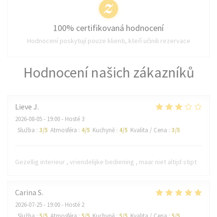
100% certifikovaná hodnocení
Hodnocení poskytují pouze klienti, kteří učinili rezervace
Hodnocení našich zákazníků
Lieve
J
2026-08-05
- 19:00 - Hosté 3
Služba
:
3
/5
Atmosféra
:
4
/5
Kuchyně
:
4
/5
Kvalita / Cena
:
3
/5
Gezellig interieur , vriendelijke bediening , maar niet altijd stipt
Carina
S
2026-07-25
- 19:00 - Hosté 2
Služba
:
5
/5
Atmosféra
:
5
/5
Kuchyně
:
5
/5
Kvalita / Cena
:
5
/5