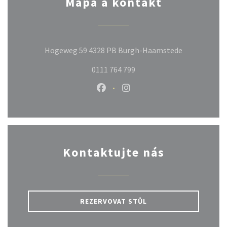
Mapa a kontakt
((otevře se 
Hogeweg 59 4328 PB Burgh-Haamstede
0111 764 799
Facebook ((otevře se v novém ok
Instagram ((otevře se v n
Kontaktujte nás
REZERVOVAT STŮL