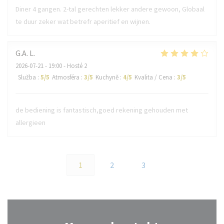
Diner 4 gangen. 2-tal gerechten lekker andere gewoon, Globaal
te duur zeker wat betrefr aperitief en wijnen.
G.A.
L
2026-07-21
- 19:00 - Hosté 2
Služba
:
5
/5
Atmosféra
:
3
/5
Kuchyně
:
4
/5
Kvalita / Cena
:
3
/5
de bediening is fantastisch,goed rekening gehouden met
allergieen
1
2
3