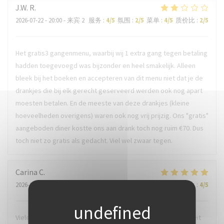
J.W.
R
2026-07-22
- 20:00 - 来宾 2
服务
:
4
/5
氛围
:
2
/5
菜单
:
4
/5
质价比
:
2
/5
Het gratis3 gangenmenu, waarbij wij 1 extra gang tegen betaling
hadden toegevoegd was bijzonder en heel smakelijk. Alleen
bleek bij het boeken en accepteren van dit menu niet dat je de
drankjes die bij elk gerecht geserveerd werden ook nog apart
moesten betalen. En de meeste van deze drankjes (kleine
hoeveelheden overigens) waren ook nog vrij prijzig. Ons "gratis"
aangeboden diner kostte ons aan drank toch nog ruim €70. Dus
toch niet zo gratis als gedacht. Viel wel zwaar tegen.
Carina
C
2026-07-21
- 18:30 - 来宾 2
服务
:
5
/5
氛围
:
5
/5
菜单
:
5
/5
质价比
:
4
/5
Vielen Dank für den sehr sehr schönen Abend. Für uns, die seit