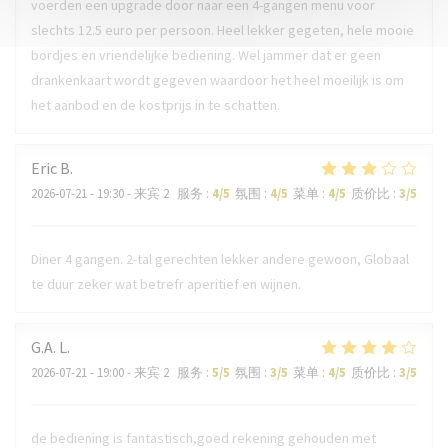
voerden een upgrade door naar een 4-gangen menu voor
slechts 12.5 euro per persoon. Heel lekker gegeten, hele mooie
bordjes en vriendelijke bediening. Wel jammer dat er geen
drankenkaart wordt gegeven waardoor het heel moeilijk is om
het aanbod en de kostprijs in te schatten.
Eric
B
2026-07-21
- 19:30 - 来宾 2
服务
:
4
/5
氛围
:
4
/5
菜单
:
4
/5
质价比
:
3
/5
Diner 4 gangen. 2-tal gerechten lekker andere gewoon, Globaal
te duur zeker wat betrefr aperitief en wijnen.
G.A.
L
2026-07-21
- 19:00 - 来宾 2
服务
:
5
/5
氛围
:
3
/5
菜单
:
4
/5
质价比
:
3
/5
de bediening is fantastisch,goed rekening gehouden met