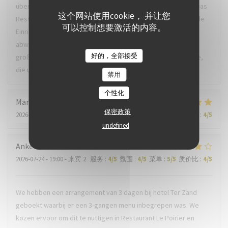
über 20 Jahren auf die Insel kommen, ein echter Mehrwert. Das
这个网站使用cookie， 并让您
Restaurant besticht unter anderem durch die geschmackvolle
可以控制想要激活的内容。
Einrichtung und die offene Küche. Tolle ausgefallene Karte,
abwechslungsreiches Menü, Regionale Produkte und ein
好的，全部接受
großartiger Service. Einen herzlichen Dank auch an die Küche,
die uns eine Gaumenfreude beschert hat.
禁用
个性化
Marie-Christine
S
保密政策
2026-07-22
- 18:00 - 来宾 2
服务
:
5
/5
氛围
:
5
/5
菜单
:
5
/5
质价比
:
4
/5
undefined
Anke
C
2026-07-24
- 19:00 - 来宾 2
服务
:
4
/5
氛围
:
4
/5
菜单
:
5
/5
质价比
:
4
/5
We hebben een arrangement van 3 dagen bij hotel Ter Zand
geboekt waarbij er een 3-gangen menu inbegrepen was. We
kozen ervoor om dit te nuttigen in Restaurant Le Poirier en