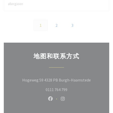
allergieen
1
2
3
地图和联系方式
((在新窗口中
Hogeweg 59 4328 PB Burgh-Haamstede
0111 764 799
Facebook ((在新窗口中打开))
Instagram ((在新窗口中打