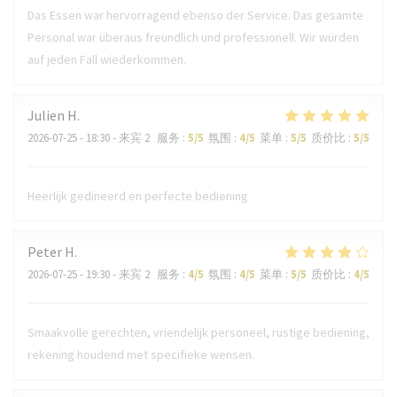
Das Essen war hervorragend ebenso der Service. Das gesamte
Personal war überaus freundlich und professionell. Wir würden
auf jeden Fall wiederkommen.
Julien
H
2026-07-25
- 18:30 - 来宾 2
服务
:
5
/5
氛围
:
4
/5
菜单
:
5
/5
质价比
:
5
/5
Heerlijk gedineerd en perfecte bediening
Peter
H
2026-07-25
- 19:30 - 来宾 2
服务
:
4
/5
氛围
:
4
/5
菜单
:
5
/5
质价比
:
4
/5
Smaakvolle gerechten, vriendelijk personeel, rustige bediening,
rekening houdend met specifieke wensen.