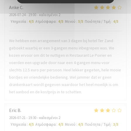
Anke
C
2026-07-24
- 19:00 - καλεσμένοι 2
Υπηρεσία
:
4
/5
Ατμόσφαιρα
:
4
/5
Μενού
:
5
/5
Ποιότητα / Τιμή
:
4
/5
We hebben een arrangement van 3 dagen bij hotel Ter Zand
geboekt waarbij er een 3-gangen menu inbegrepen was. We
kozen ervoor om dit te nuttigen in Restaurant Le Poirier en
voerden een upgrade door naar een 4-gangen menu voor
slechts 12.5 euro per persoon. Heel lekker gegeten, hele mooie
bordjes en vriendelijke bediening. Wel jammer dat er geen
drankenkaart wordt gegeven waardoor het heel moeilijk is om
het aanbod en de kostprijs in te schatten.
Eric
B
2026-07-21
- 19:30 - καλεσμένοι 2
Υπηρεσία
:
4
/5
Ατμόσφαιρα
:
4
/5
Μενού
:
4
/5
Ποιότητα / Τιμή
:
3
/5