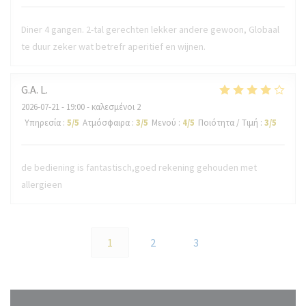
Diner 4 gangen. 2-tal gerechten lekker andere gewoon, Globaal
te duur zeker wat betrefr aperitief en wijnen.
G.A.
L
2026-07-21
- 19:00 - καλεσμένοι 2
Υπηρεσία
:
5
/5
Ατμόσφαιρα
:
3
/5
Μενού
:
4
/5
Ποιότητα / Τιμή
:
3
/5
de bediening is fantastisch,goed rekening gehouden met
allergieen
1
2
3