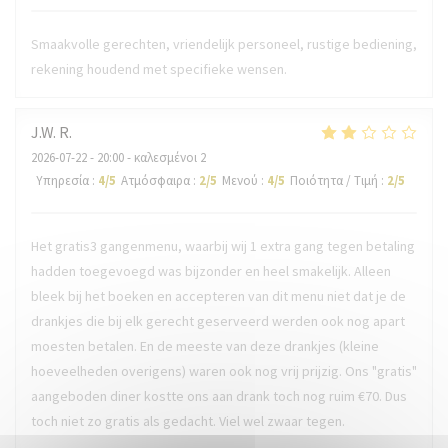
Smaakvolle gerechten, vriendelijk personeel, rustige bediening,
rekening houdend met specifieke wensen.
J.W.
R
2026-07-22
- 20:00 - καλεσμένοι 2
Υπηρεσία
:
4
/5
Ατμόσφαιρα
:
2
/5
Μενού
:
4
/5
Ποιότητα / Τιμή
:
2
/5
Het gratis3 gangenmenu, waarbij wij 1 extra gang tegen betaling
hadden toegevoegd was bijzonder en heel smakelijk. Alleen
bleek bij het boeken en accepteren van dit menu niet dat je de
drankjes die bij elk gerecht geserveerd werden ook nog apart
moesten betalen. En de meeste van deze drankjes (kleine
hoeveelheden overigens) waren ook nog vrij prijzig. Ons "gratis"
aangeboden diner kostte ons aan drank toch nog ruim €70. Dus
toch niet zo gratis als gedacht. Viel wel zwaar tegen.