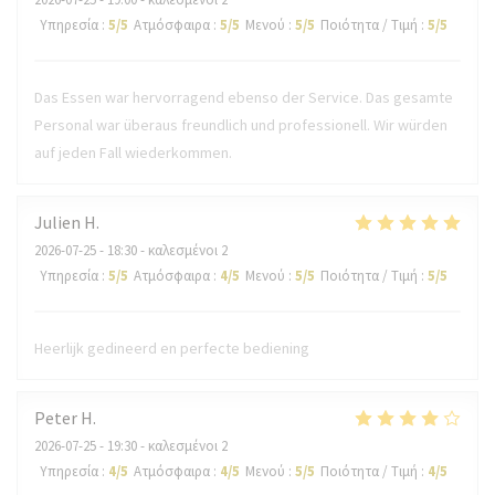
Υπηρεσία
:
5
/5
Ατμόσφαιρα
:
5
/5
Μενού
:
5
/5
Ποιότητα / Τιμή
:
5
/5
Das Essen war hervorragend ebenso der Service. Das gesamte
Personal war überaus freundlich und professionell. Wir würden
auf jeden Fall wiederkommen.
Julien
H
2026-07-25
- 18:30 - καλεσμένοι 2
Υπηρεσία
:
5
/5
Ατμόσφαιρα
:
4
/5
Μενού
:
5
/5
Ποιότητα / Τιμή
:
5
/5
Heerlijk gedineerd en perfecte bediening
Peter
H
2026-07-25
- 19:30 - καλεσμένοι 2
Υπηρεσία
:
4
/5
Ατμόσφαιρα
:
4
/5
Μενού
:
5
/5
Ποιότητα / Τιμή
:
4
/5