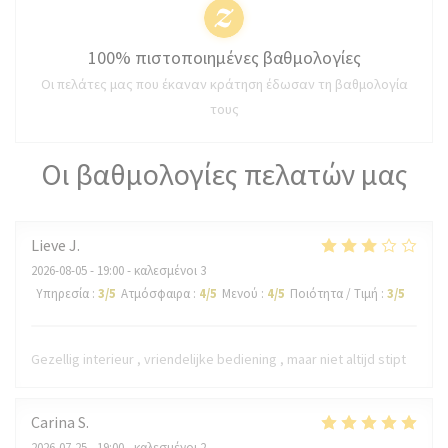
100% πιστοποιημένες βαθμολογίες
Οι πελάτες μας που έκαναν κράτηση έδωσαν τη βαθμολογία
τους
Οι βαθμολογίες πελατών μας
Lieve
J
2026-08-05
- 19:00 - καλεσμένοι 3
Υπηρεσία
:
3
/5
Ατμόσφαιρα
:
4
/5
Μενού
:
4
/5
Ποιότητα / Τιμή
:
3
/5
Gezellig interieur , vriendelijke bediening , maar niet altijd stipt
Carina
S
2026-07-25
- 19:00 - καλεσμένοι 2