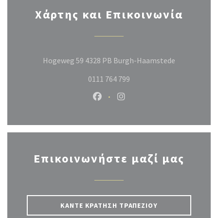
Χάρτης και Επικοινωνία
((ανοίγει σε
Hogeweg 59 4328 PB Burgh-Haamstede
0111 764 799
Facebook ((ανοίγει σε νέο παράθ
Instagram ((ανοίγει σε νέ
Επικοινωνήστε μαζί μας
ΚΆΝΤΕ ΚΡΆΤΗΣΗ ΤΡΑΠΕΖΙΟΎ