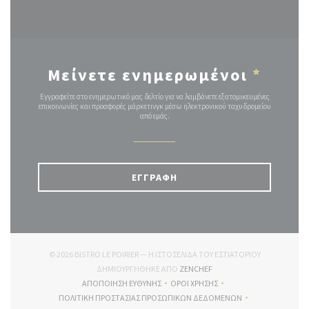
Μείνετε ενημερωμένοι
*
Εγγραφείτε στο ενημερωτικό μας δελτίο για να λαμβάνετε εξατομικευμένες
επικοινωνίες και προσφορές μάρκετινγκ μέσω ηλεκτρονικού ταχυδρομείου
από εμάς.
ΕΓΓΡΑΦΉ
© 2026 BISTRO LE POIRIER — Η ΙΣΤΟΣΕΛΊΔΑ ΤΟΥ ΕΣΤΙΑΤΟΡΊΟΥ
((ΑΝΟΊΓΕΙ ΣΕ ΝΈΟ ΠΑΡΆΘΥΡ
ΔΗΜΙΟΥΡΓΉΘΗΚΕ ΑΠΌ
ZENCHEF
ΑΠΟΠΟΊΗΣΗ ΕΥΘΎΝΗΣ
ΌΡΟΙ ΧΡΉΣΗΣ
((ΑΝΟΊΓΕΙ ΣΕ ΝΈΟ ΠΑΡΆΘΥΡΟ))
((ΑΝΟΊΓΕΙ ΣΕ ΝΈΟ ΠΑΡΆΘΥΡΟ))
ΠΟΛΙΤΙΚΉ ΠΡΟΣΤΑΣΊΑΣ ΠΡΟΣΩΠΙΚΏΝ ΔΕΔΟΜΈΝΩΝ
((ΑΝΟΊΓΕΙ ΣΕ ΝΈΟ ΠΑΡΆΘΥΡΟ))