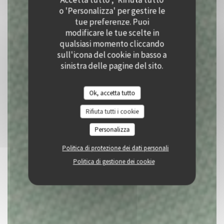
o 'Personalizza' per gestire le
PRENOTA
tue preferenze. Puoi
modificare le tue scelte in
qualsiasi momento cliccando
sull'icona del cookie in basso a
sinistra delle pagine del sito.
Ok, accetta tutto
Rifiuta tutti i cookie
Personalizza
Politica di protezione dei dati personali
Politica di gestione dei cookie