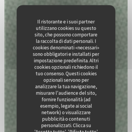
Il ristorante e i suoi partner
utilizzano cookies su questo
sito, che possono comportare
la raccolta di dati personali. I
cookies denominati «necessari»
sono obbligatori e installati per
impostazione predefinita. Altri
cookies opzionali richiedono il
tuo consenso. Questi cookies
opzionali servono per
analizzare la tua navigazione,
misurare l'audience del sito,
fornire funzionalità (ad
esempio, legate ai social
Bistro Le Poirier
network) o visualizzare
pubblicità o contenuti
BISTRO
|
BURGH-HAAMSTEDE
personalizzati. Clicca su
'Accetta tutto', 'Rifiuta tutto'