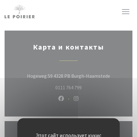
Панель управления cookies
Карта и контакты
((открывает
Hogeweg 59 4328 PB Burgh-Haamstede
0111 764 799
Facebook ((открывается в новом
Instagram ((открывается 
Этот сайт использует кукис