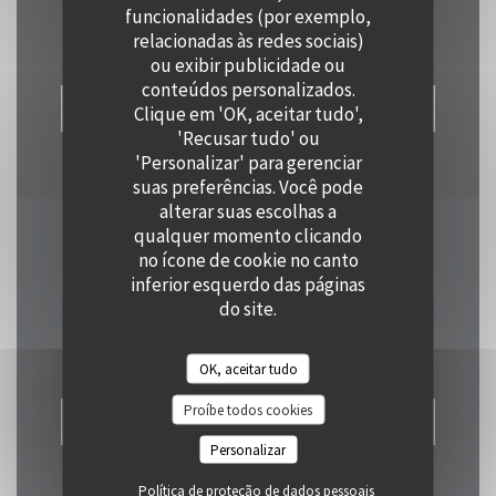
Contacte-nos
funcionalidades (por exemplo,
relacionadas às redes sociais)
ou exibir publicidade ou
conteúdos personalizados.
RESERVAR UMA MESA
Clique em 'OK, aceitar tudo',
'Recusar tudo' ou
'Personalizar' para gerenciar
suas preferências. Você pode
alterar suas escolhas a
qualquer momento clicando
Mantenha-se atualizado
*
no ícone de cookie no canto
inferior esquerdo das páginas
Subscrever a nossa newsletter para receber comunicações
do site.
personalizadas e ofertas de marketing por correio eletrónico da nossa
parte.
OK, aceitar tudo
Proíbe todos cookies
SUBSCREVER
Personalizar
Política de proteção de dados pessoais