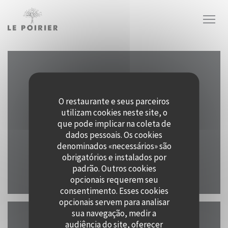
Painel de Gerenciamento de Cookies
Mapa e Contacto
O restaurante e seus parceiros
utilizam cookies neste site, o
que pode implicar na coleta de
((abre numa 
Hogeweg 59 4328 PB Burgh-Haamstede
dados pessoais. Os cookies
denominados «necessários» são
0111 764 799
obrigatórios e instalados por
padrão. Outros cookies
Facebook ((abre numa nova janela
Instagram ((abre numa nov
opcionais requerem seu
consentimento. Esses cookies
opcionais servem para analisar
sua navegação, medir a
audiência do site, oferecer