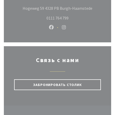
((открывает
Hogeweg 59 4328 PB Burgh-Haamstede
0111 764 799
Facebook ((открывается в новом
Instagram ((открывается 
Связь с нами
ЗАБРОНИРОВАТЬ СТОЛИК