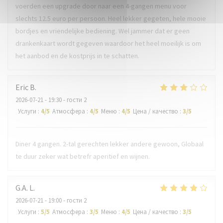
voerden een upgrade door naar een 4-gangen menu voor
slechts 12.5 euro per persoon. Heel lekker gegeten, hele mooie
bordjes en vriendelijke bediening. Wel jammer dat er geen
drankenkaart wordt gegeven waardoor het heel moeilijk is om
het aanbod en de kostprijs in te schatten.
Eric
B
2026-07-21
- 19:30 - гости 2
Услуги
:
4
/5
Атмосфера
:
4
/5
Меню
:
4
/5
Цена / качество
:
3
/5
Diner 4 gangen. 2-tal gerechten lekker andere gewoon, Globaal
te duur zeker wat betrefr aperitief en wijnen.
G.A.
L
2026-07-21
- 19:00 - гости 2
Услуги
:
5
/5
Атмосфера
:
3
/5
Меню
:
4
/5
Цена / качество
:
3
/5