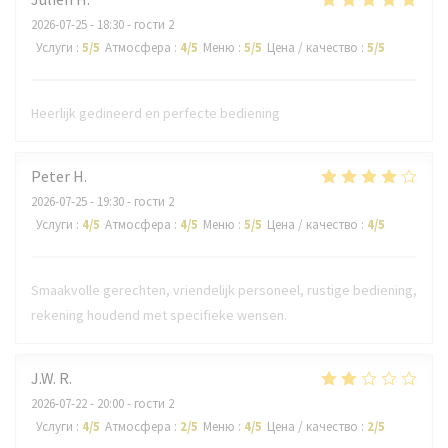
2026-07-25
- 18:30 - гости 2
Услуги
:
5
/5
Атмосфера
:
4
/5
Меню
:
5
/5
Цена / качество
:
5
/5
Heerlijk gedineerd en perfecte bediening
Peter
H
2026-07-25
- 19:30 - гости 2
Услуги
:
4
/5
Атмосфера
:
4
/5
Меню
:
5
/5
Цена / качество
:
4
/5
Smaakvolle gerechten, vriendelijk personeel, rustige bediening,
rekening houdend met specifieke wensen.
J.W.
R
2026-07-22
- 20:00 - гости 2
Услуги
:
4
/5
Атмосфера
:
2
/5
Меню
:
4
/5
Цена / качество
:
2
/5