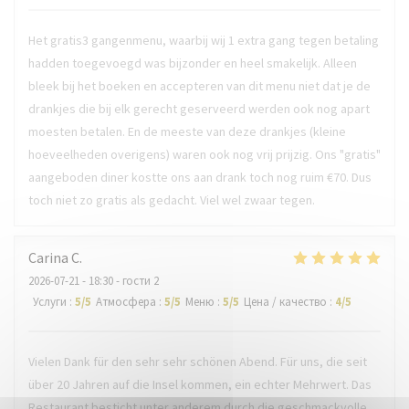
Het gratis3 gangenmenu, waarbij wij 1 extra gang tegen betaling
hadden toegevoegd was bijzonder en heel smakelijk. Alleen
bleek bij het boeken en accepteren van dit menu niet dat je de
drankjes die bij elk gerecht geserveerd werden ook nog apart
moesten betalen. En de meeste van deze drankjes (kleine
hoeveelheden overigens) waren ook nog vrij prijzig. Ons "gratis"
aangeboden diner kostte ons aan drank toch nog ruim €70. Dus
toch niet zo gratis als gedacht. Viel wel zwaar tegen.
Carina
C
2026-07-21
- 18:30 - гости 2
Услуги
:
5
/5
Атмосфера
:
5
/5
Меню
:
5
/5
Цена / качество
:
4
/5
Vielen Dank für den sehr sehr schönen Abend. Für uns, die seit
über 20 Jahren auf die Insel kommen, ein echter Mehrwert. Das
Restaurant besticht unter anderem durch die geschmackvolle