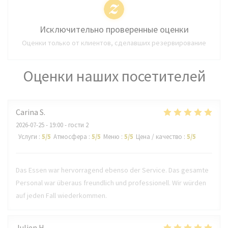
Исключительно проверенные оценки
Оценки только от клиентов, сделавших резервирование
Оценки наших посетителей
Carina
S
2026-07-25
- 19:00 - гости 2
Услуги
:
5
/5
Атмосфера
:
5
/5
Меню
:
5
/5
Цена / качество
:
5
/5
Das Essen war hervorragend ebenso der Service. Das gesamte
Personal war überaus freundlich und professionell. Wir würden
auf jeden Fall wiederkommen.
Julien
H