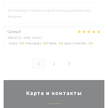
de bediening is fantastisch,goed rekening gehouden met
allergieen
Carina
F
2026-07-23
- 19:00 - гости 2
Услуги
:
5
/5
Атмосфера
:
5
/5
Меню
:
5
/5
Цена / качество
:
5
/5
1
2
3
Карта и контакты