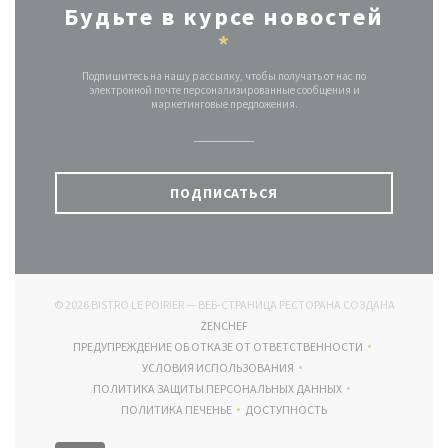
Будьте в курсе новостей
*
Подпишитесь на нашу рассылку, чтобы получать от нас по
электронной почте персонализированные сообщения и
маркетинговые предложения.
ПОДПИСАТЬСЯ
© 2026 BISTRO LE POIRIER — ВЕБ-СТРАНИЦА РЕСТОРАНА СОЗДАНА
((ОТКРЫВАЕТСЯ В НОВОМ ОКНЕ))
ZENCHEF
ПРЕДУПРЕЖДЕНИЕ ОБ ОТКАЗЕ ОТ ОТВЕТСТВЕННОСТИ
((ОТКРЫВАЕТСЯ В НОВОМ ОКНЕ))
УСЛОВИЯ ИСПОЛЬЗОВАНИЯ
((ОТКРЫВАЕТСЯ В НОВОМ ОКНЕ))
ПОЛИТИКА ЗАЩИТЫ ПЕРСОНАЛЬНЫХ ДАННЫХ
((ОТКРЫВАЕТСЯ В НОВОМ ОКНЕ))
ПОЛИТИКА ПЕЧЕНЬЕ
ДОСТУПНОСТЬ
((ОТКРЫВАЕТСЯ В НОВОМ ОКНЕ))
((ОТКРЫВАЕТСЯ В НОВОМ ОКН