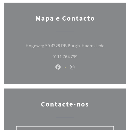
Mapa e Contacto
((abre numa 
Hogeweg 59 4328 PB Burgh-Haamstede
0111 764 799
Facebook ((abre numa nova janela
Instagram ((abre numa nov
Contacte-nos