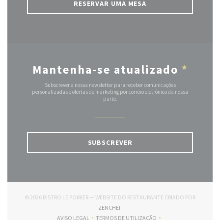
RESERVAR UMA MESA
Mantenha-se atualizado
*
Subscrever a nossa newsletter para receber comunicações
personalizadas e ofertas de marketing por correio eletrónico da nossa
parte.
SUBSCREVER
© 2026 BISTRO LE POIRIER — WEBSITE DO RESTAURANTE CRIADO POR
((ABRE NUMA NOVA JANELA))
ZENCHEF
AVISO LEGAL
TERMOS DE UTILIZAÇÃO