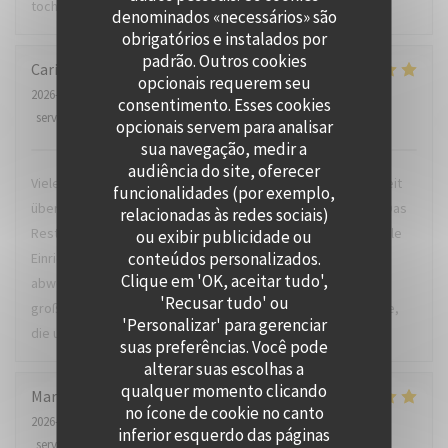
toch niet zo gratis als gedacht. Viel wel zwaar tegen.
denominados «necessários» são
obrigatórios e instalados por
padrão. Outros cookies
Carina
C
opcionais requerem seu
2026-07-21
- 18:30 - guests 2
consentimento. Esses cookies
service
:
5
/5
ambience
:
5
/5
menu
:
5
/5
quality_price
:
4
/5
opcionais servem para analisar
sua navegação, medir a
audiência do site, oferecer
Vielen Dank für den sehr sehr schönen Abend. Für uns, die seit
funcionalidades (por exemplo,
über 20 Jahren auf die Insel kommen, ein echter Mehrwert. Das
relacionadas às redes sociais)
Restaurant besticht unter anderem durch die geschmackvolle
ou exibir publicidade ou
conteúdos personalizados.
Einrichtung und die offene Küche. Tolle ausgefallene Karte,
Clique em 'OK, aceitar tudo',
abwechslungsreiches Menü, Regionale Produkte und ein
'Recusar tudo' ou
großartiger Service. Einen herzlichen Dank auch an die Küche,
'Personalizar' para gerenciar
die uns eine Gaumenfreude beschert hat.
suas preferências. Você pode
alterar suas escolhas a
qualquer momento clicando
Marie-Christine
S
no ícone de cookie no canto
2026-07-22
- 18:00 - guests 2
inferior esquerdo das páginas
service
:
5
/5
ambience
:
5
/5
menu
:
5
/5
quality_price
:
4
/5