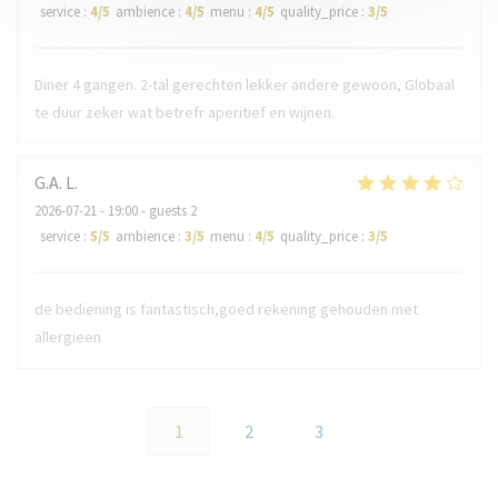
service
:
4
/5
ambience
:
4
/5
menu
:
4
/5
quality_price
:
3
/5
Diner 4 gangen. 2-tal gerechten lekker andere gewoon, Globaal
te duur zeker wat betrefr aperitief en wijnen.
G.A.
L
2026-07-21
- 19:00 - guests 2
service
:
5
/5
ambience
:
3
/5
menu
:
4
/5
quality_price
:
3
/5
de bediening is fantastisch,goed rekening gehouden met
allergieen
1
2
3