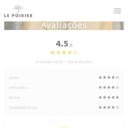
Painel de Gerenciamento de Cookies
Avaliações
4.5
/5
Avaliação média —
586 avaliações
Apoio
Atmosfera
Menus
Qualidade/Preço