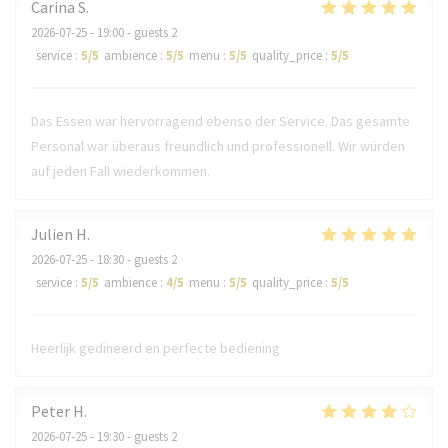
Carina
S
2026-07-25
- 19:00 - guests 2
service
:
5
/5
ambience
:
5
/5
menu
:
5
/5
quality_price
:
5
/5
Das Essen war hervorragend ebenso der Service. Das gesamte
Personal war überaus freundlich und professionell. Wir würden
auf jeden Fall wiederkommen.
Julien
H
2026-07-25
- 18:30 - guests 2
service
:
5
/5
ambience
:
4
/5
menu
:
5
/5
quality_price
:
5
/5
Heerlijk gedineerd en perfecte bediening
Peter
H
2026-07-25
- 19:30 - guests 2