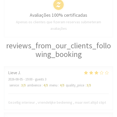
Avaliações 100% certificadas
Apenas os clientes que fizeram reservas submeteram
avaliações
reviews_from_our_clients_follo
wing_booking
Lieve
J
2026-08-05
- 19:00 - guests 3
service
:
3
/5
ambience
:
4
/5
menu
:
4
/5
quality_price
:
3
/5
Gezellig interieur , vriendelijke bediening , maar niet altijd stipt