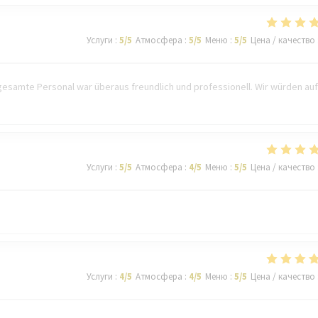
Услуги
:
5
/5
Атмосфера
:
5
/5
Меню
:
5
/5
Цена / качество
esamte Personal war überaus freundlich und professionell. Wir würden auf
Услуги
:
5
/5
Атмосфера
:
4
/5
Меню
:
5
/5
Цена / качество
Услуги
:
4
/5
Атмосфера
:
4
/5
Меню
:
5
/5
Цена / качество