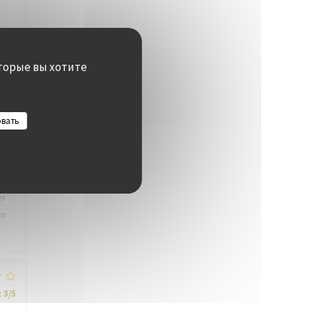
торые вы хотите
:
4
/5
овать
:
4
/5
er
en
:
3
/5