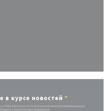
ся в новом окне))
 окне))
в новом окне))
е в курсе новостей
*
у, чтобы получать от нас по электронной почте персонализированные
ообщения и маркетинговые предложения.