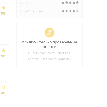
Меню
Цена/качество
:
5
/5
Исключительно проверенные
оценки
Оценки только от клиентов,
:
5
/5
сделавших резервирование
:
4
/5