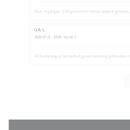
Diner 4 gangen. 2-tal gerechten lekker andere gewoon, 
G.A.
L
2026-07-21
- 19:00 - гости 2
de bediening is fantastisch,goed rekening gehouden m