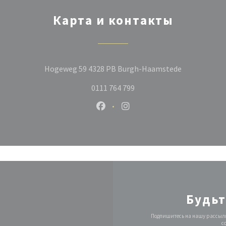
Карта и контакты
((открывает
Hogeweg 59 4328 PB Burgh-Haamstede
0111 764 799
Facebook ((открывается в новом
Instagram ((открывается 
Будьт
Подпишитесь на нашу рассылк
с