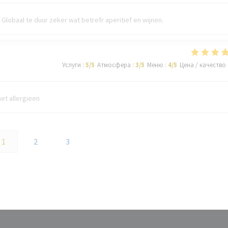
Globaal te duur zeker wat betrefr aperitief en wijnen.
Услуги
:
5
/5
Атмосфера
:
3
/5
Меню
:
4
/5
Цена / качество
et allergieen
1
2
3