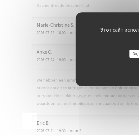
Gaumenfreude beschert hat.
Marie-Christine
S
Этот сайт испо
2026-07-22
- 18:00 - гости 2
Anke
C
Ок,
2026-07-24
- 19:00 - гости 2
We hebben een arrangement van 3 dagen bij hotel Ter
ervoor om dit te nuttigen in Restaurant Le Poirier en
persoon. Heel lekker gegeten, hele mooie bordjes en 
waardoor het heel moeilijk is om het aanbod en de kostp
Eric
B
2026-07-21
- 19:30 - гости 2