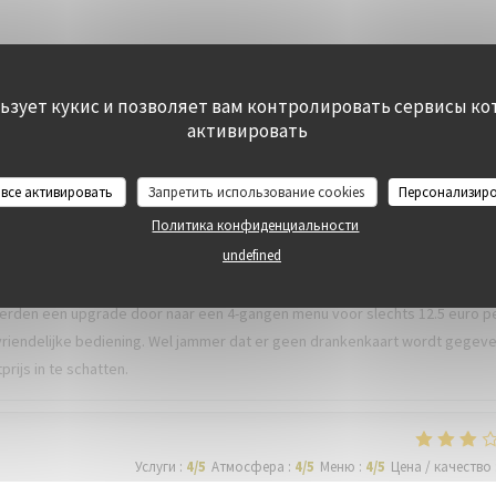
льзует кукис и позволяет вам контролировать сервисы ко
Услуги
:
5
/5
Атмосфера
:
5
/5
Меню
:
5
/5
Цена / качество
активировать
 все активировать
Запретить использование cookies
Персонализир
Услуги
:
4
/5
Атмосфера
:
4
/5
Меню
:
5
/5
Цена / качество
Политика конфиденциальности
undefined
 Zand geboekt waarbij er een 3-gangen menu inbegrepen was. We kozen
 voerden een upgrade door naar een 4-gangen menu voor slechts 12.5 euro p
vriendelijke bediening. Wel jammer dat er geen drankenkaart wordt gegev
rijs in te schatten.
Услуги
:
4
/5
Атмосфера
:
4
/5
Меню
:
4
/5
Цена / качество