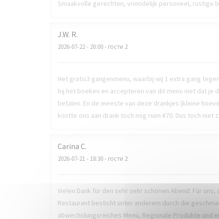
Smaakvolle gerechten, vriendelijk personeel, rustige
J.W.
R
2026-07-22
- 20:00 - гости 2
Het gratis3 gangenmenu, waarbij wij 1 extra gang tege
bij het boeken en accepteren van dit menu niet dat je
betalen. En de meeste van deze drankjes (kleine hoeve
kostte ons aan drank toch nog ruim €70. Dus toch niet z
Carina
C
2026-07-21
- 18:30 - гости 2
Vielen Dank für den sehr sehr schönen Abend. Für uns, 
Restaurant besticht unter anderem durch die geschmack
abwechslungsreiches Menü, Regionale Produkte und ein 