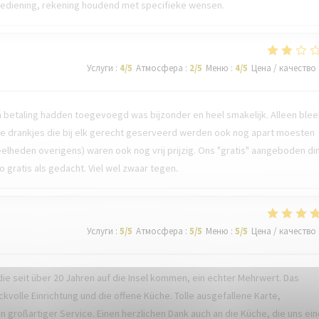
 bediening, rekening houdend met specifieke wensen.
Услуги
:
4
/5
Атмосфера
:
2
/5
Меню
:
4
/5
Цена / качество
n betaling hadden toegevoegd was bijzonder en heel smakelijk. Alleen blee
 de drankjes die bij elk gerecht geserveerd werden ook nog apart moesten
elheden overigens) waren ook nog vrij prijzig. Ons "gratis" aangeboden di
o gratis als gedacht. Viel wel zwaar tegen.
Услуги
:
5
/5
Атмосфера
:
5
/5
Меню
:
5
/5
Цена / качество
die seit über 20 Jahren auf die Insel kommen, ein echter Mehrwert. Das
volle Einrichtung und die offene Küche. Tolle ausgefallene Karte,
großartiger Service. Einen herzlichen Dank auch an die Küche, die uns ein