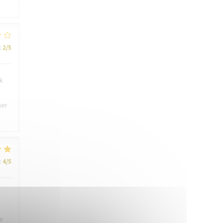
:
2
/5
k
ner
:
4
/5
e