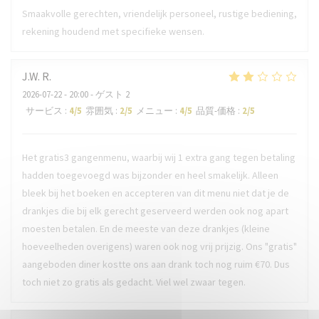
Smaakvolle gerechten, vriendelijk personeel, rustige bediening,
rekening houdend met specifieke wensen.
J.W.
R
2026-07-22
- 20:00 - ゲスト 2
サービス
:
4
/5
雰囲気
:
2
/5
メニュー
:
4
/5
品質-価格
:
2
/5
Het gratis3 gangenmenu, waarbij wij 1 extra gang tegen betaling
hadden toegevoegd was bijzonder en heel smakelijk. Alleen
bleek bij het boeken en accepteren van dit menu niet dat je de
drankjes die bij elk gerecht geserveerd werden ook nog apart
moesten betalen. En de meeste van deze drankjes (kleine
hoeveelheden overigens) waren ook nog vrij prijzig. Ons "gratis"
aangeboden diner kostte ons aan drank toch nog ruim €70. Dus
toch niet zo gratis als gedacht. Viel wel zwaar tegen.