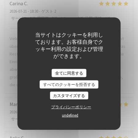
Carina
C
2026-07-21
- 18:30 - ゲスト 2
サービス
:
5
/5
雰囲気
:
5
/5
メニュー
:
5
/5
品質-価格
:
4
/5
当サイトはクッキーを利用し
Vielen Dank für den sehr sehr schönen Abend. Für uns, die seit
ております。お客様自身でク
über 20 Jahren auf die Insel kommen, ein echter Mehrwert. Das
ッキー利用の設定および管理
Restaurant besticht unter anderem durch die geschmackvolle
ができます。
Einrichtung und die offene Küche. Tolle ausgefallene Karte,
abwechslungsreiches Menü, Regionale Produkte und ein
全てに同意する
großartiger Service. Einen herzlichen Dank auch an die Küche,
すべてのクッキーを拒否する
die uns eine Gaumenfreude beschert hat.
カスタマイズする
Marie-Christine
S
プライバシーポリシー
2026-07-22
- 18:00 - ゲスト 2
undefined
サービス
:
5
/5
雰囲気
:
5
/5
メニュー
:
5
/5
品質-価格
:
4
/5