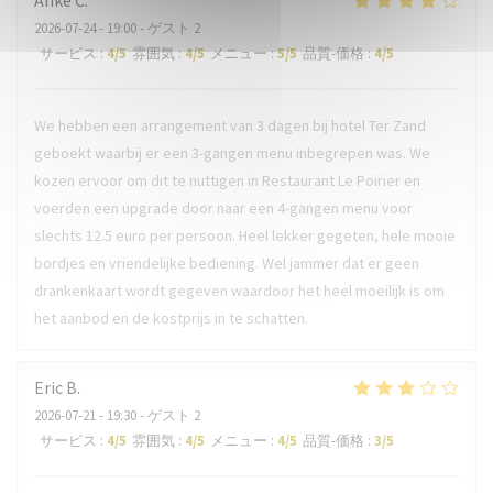
Anke
C
2026-07-24
- 19:00 - ゲスト 2
サービス
:
4
/5
雰囲気
:
4
/5
メニュー
:
5
/5
品質-価格
:
4
/5
We hebben een arrangement van 3 dagen bij hotel Ter Zand
geboekt waarbij er een 3-gangen menu inbegrepen was. We
kozen ervoor om dit te nuttigen in Restaurant Le Poirier en
voerden een upgrade door naar een 4-gangen menu voor
slechts 12.5 euro per persoon. Heel lekker gegeten, hele mooie
bordjes en vriendelijke bediening. Wel jammer dat er geen
drankenkaart wordt gegeven waardoor het heel moeilijk is om
het aanbod en de kostprijs in te schatten.
Eric
B
2026-07-21
- 19:30 - ゲスト 2
サービス
:
4
/5
雰囲気
:
4
/5
メニュー
:
4
/5
品質-価格
:
3
/5