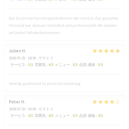
Das Essen war hervorragend ebenso der Service. Das gesamte
Personal war überaus freundlich und professionell. Wir würden
auf jeden Fall wiederkommen.
Julien
H
2026-07-25
- 18:30 - ゲスト 2
サービス
:
5
/5
雰囲気
:
4
/5
メニュー
:
5
/5
品質-価格
:
5
/5
Heerlijk gedineerd en perfecte bediening
Peter
H
2026-07-25
- 19:30 - ゲスト 2
サービス
:
4
/5
雰囲気
:
4
/5
メニュー
:
5
/5
品質-価格
:
4
/5