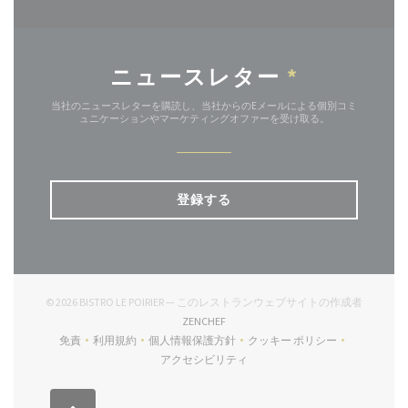
ニュースレター
*
当社のニュースレターを購読し、当社からのEメールによる個別コミ
ュニケーションやマーケティングオファーを受け取る。
登録する
© 2026 BISTRO LE POIRIER — このレストランウェブサイトの作成者
((新しいウィンドウで開きます))
ZENCHEF
免責
利用規約
個人情報保護方針
クッキー ポリシー
((新しいウィンドウで開きます))
((新しいウィンドウで開きます))
((新しいウィンドウで開きます))
((新しいウィンドウで開
アクセシビリティ
((新しいウィンドウで開きます))