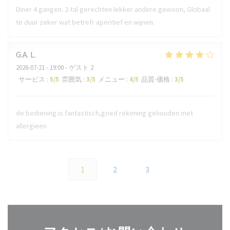
Diner 4 gangen. 2-tal gerechten lekker andere gewoon, Globaal
te duur zeker wat betrefr aperitief en wijnen.
G.A.
L
2026-07-21
- 19:00 - ゲスト 2
サービス
:
5
/5
雰囲気
:
3
/5
メニュー
:
4
/5
品質-価格
:
3
/5
de bediening is fantastisch,goed rekening gehouden met
allergieen
1
2
3