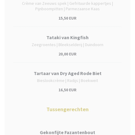
Crème van Zeeuws spek | Gefrituurde kappertjes |
Pijnboompitten | Parmezaanse Kaas
15,50 EUR
Tataki van Kingfish
Zeegroentes | Bleekselderij | Duindoorn
20,00 EUR
Tartaar van Dry Aged Rode Biet
Bieslookcrème | Radijs | Boekweit
16,50 EUR
Tussengerechten
Gekonfijte Fazantenbout