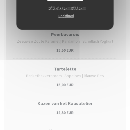
プライバシーポリシー
Desserts
undefined
Peerbavarois
Zeeuwse Zoute Karamel | Kardamon | Schellach Yoghurt
15,50 EUR
Tartelette
Banketbakkersroom | Appelbes | Blauwe Bes
15,00 EUR
Kazen van het Kaasatelier
18,50 EUR