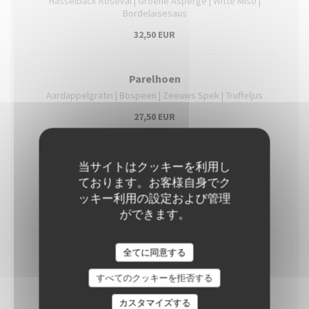
Hasselback Roseval | Groene Asperge | Witte Miso |
Bordelaisesaus
32,50 EUR
Parelhoen
Aardappelgratin | Bospeen | Zeeuws Spek | Truffeljus
27,50 EUR
Pieterman
当サイトはクッキーを利用し
Zeekraal | Aardappelmousseline | Gezouten Citroen
ております。お客様自身でク
Botersaus
ッキー利用の設定および管理
26,50 EUR
ができます。
全てに同意する
Gepofte Knolselderij
Pommes Duchesse | Gekonfijte ui | Rozemarijnjus
すべてのクッキーを拒否する
25,50 EUR
カスタマイズする