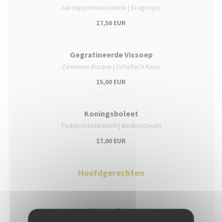
Aardappelmousseline | Dragonjus
17,50 EUR
Gegratineerde Vissoep
Zeeuwse Bisque | Schellach Kaas
15,00 EUR
Koningsboleet
Paddenstoelravioli | Beukenzwam
17,00 EUR
Hoofdgerechten
Diamanthaas