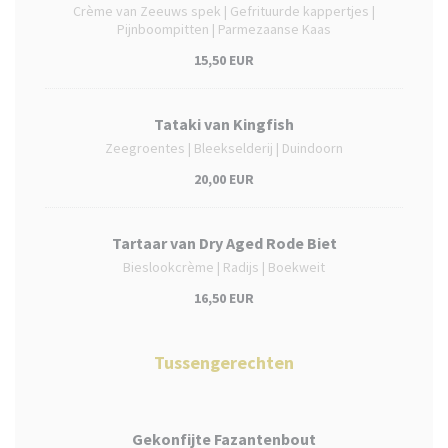
Crème van Zeeuws spek | Gefrituurde kappertjes |
Pijnboompitten | Parmezaanse Kaas
15,50 EUR
Tataki van Kingfish
Zeegroentes | Bleekselderij | Duindoorn
20,00 EUR
Tartaar van Dry Aged Rode Biet
Bieslookcrème | Radijs | Boekweit
16,50 EUR
Tussengerechten
Gekonfijte Fazantenbout