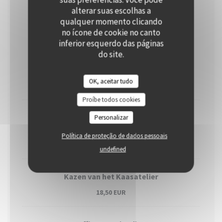
alterar suas escolhas a
Desserts
qualquer momento clicando
no ícone de cookie no canto
inferior esquerdo das páginas
do site.
Peerbavarois
Zeeuwse Zoute Karamel | Kardamon | Schellach Yoghurt
OK, aceitar tudo
15,50 EUR
Proíbe todos cookies
Tartelette
Personalizar
Banketbakkersroom | Appelbes | Blauwe Bes
Política de proteção de dados pessoais
15,00 EUR
undefined
Kazen van het Kaasatelier
18,50 EUR