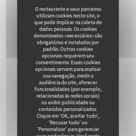
Hasselback Roseval | Groene Asperge | Witte Miso |
Bordelaisesaus
O restaurante e seus parceiros
utilizam cookies neste site, o
32,50 EUR
que pode implicar na coleta de
dados pessoais. Os cookies
Parelhoen
denominados «necessários» são
obrigatórios e instalados por
Aardappelgratin | Bospeen | Zeeuws Spek | Truffeljus
padrão. Outros cookies
27,50 EUR
opcionais requerem seu
consentimento. Esses cookies
opcionais servem para analisar
Pieterman
sua navegação, medir a
Zeekraal | Aardappelmousseline | Gezouten Citroen
audiência do site, oferecer
Botersaus
funcionalidades (por exemplo,
26,50 EUR
relacionadas às redes sociais)
ou exibir publicidade ou
conteúdos personalizados.
Gepofte Knolselderij
Clique em 'OK, aceitar tudo',
Pommes Duchesse | Gekonfijte ui | Rozemarijnjus
'Recusar tudo' ou
'Personalizar' para gerenciar
25,50 EUR
suas preferências. Você pode