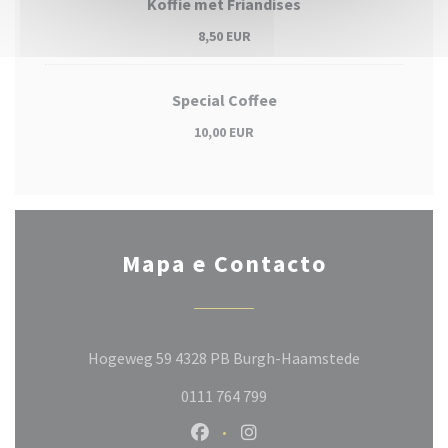
Koffie met Friandises
8,50 EUR
Special Coffee
10,00 EUR
Mapa e Contacto
((abre numa 
Hogeweg 59 4328 PB Burgh-Haamstede
0111 764 799
Facebook ((abre numa nova janela
Instagram ((abre numa nov