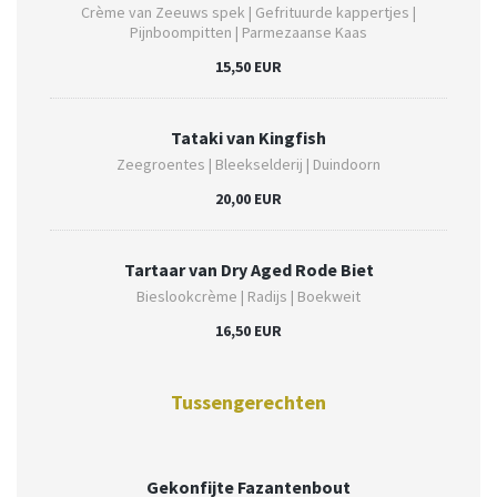
Crème van Zeeuws spek | Gefrituurde kappertjes |
Pijnboompitten | Parmezaanse Kaas
15,50 EUR
Tataki van Kingfish
Zeegroentes | Bleekselderij | Duindoorn
20,00 EUR
Tartaar van Dry Aged Rode Biet
Bieslookcrème | Radijs | Boekweit
16,50 EUR
Tussengerechten
Gekonfijte Fazantenbout