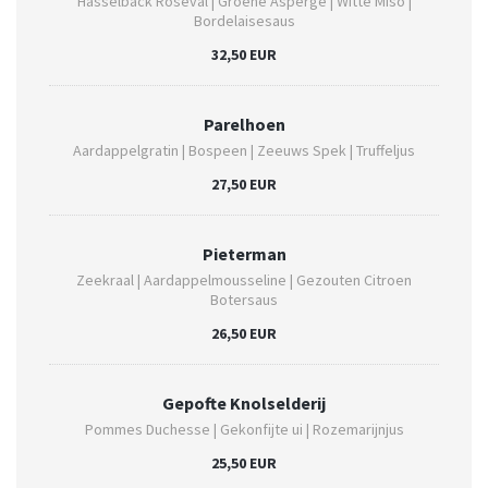
Hasselback Roseval | Groene Asperge | Witte Miso |
Bordelaisesaus
32,50 EUR
Parelhoen
Aardappelgratin | Bospeen | Zeeuws Spek | Truffeljus
27,50 EUR
Pieterman
Zeekraal | Aardappelmousseline | Gezouten Citroen
Botersaus
26,50 EUR
Gepofte Knolselderij
Pommes Duchesse | Gekonfijte ui | Rozemarijnjus
25,50 EUR