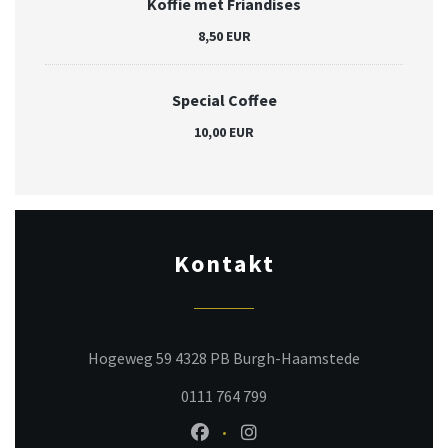
Koffie met Friandises
8,50 EUR
Special Coffee
10,00 EUR
Kontakt
((öffnet ein 
Hogeweg 59 4328 PB Burgh-Haamstede
0111 764 799
Facebook ((öffnet ein neues Fenst
Instagram ((öffnet ein neu