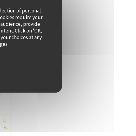
llection of personal
cookies require your
 audience, provide
ontent. Click on 'OK,
:
4
/5
 your choices at any
ages.
:
4
/5
er
en
:
3
/5