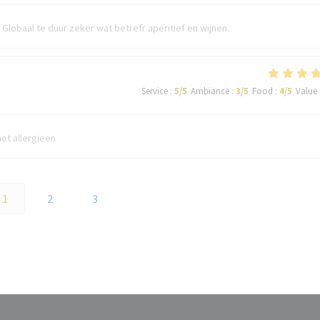
Globaal te duur zeker wat betrefr aperitief en wijnen.
Service
:
5
/5
Ambiance
:
3
/5
Food
:
4
/5
Value
et allergieen
1
2
3