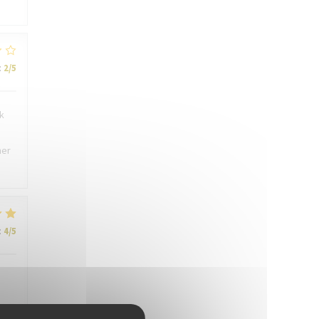
:
2
/5
k
ner
:
4
/5
e