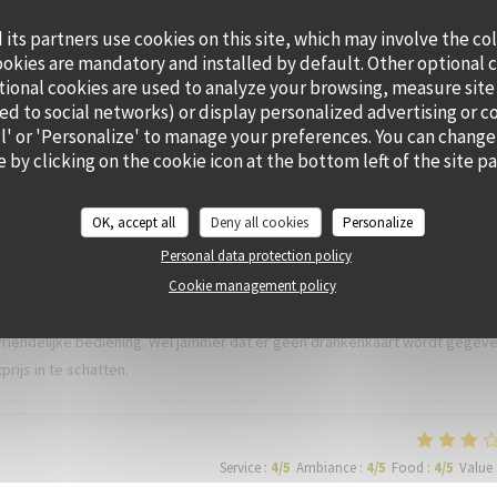
its partners use cookies on this site, which may involve the co
ookies are mandatory and installed by default. Other optional 
tional cookies are used to analyze your browsing, measure site
ted to social networks) or display personalized advertising or c
Service
:
5
/5
Ambiance
:
5
/5
Food
:
5
/5
Value
all' or 'Personalize' to manage your preferences. You can change
 by clicking on the cookie icon at the bottom left of the site p
Service
:
4
/5
Ambiance
:
4
/5
Food
:
5
/5
Value
OK, accept all
Deny all cookies
Personalize
Personal data protection policy
Cookie management policy
 Zand geboekt waarbij er een 3-gangen menu inbegrepen was. We kozen
 voerden een upgrade door naar een 4-gangen menu voor slechts 12.5 euro p
vriendelijke bediening. Wel jammer dat er geen drankenkaart wordt gegev
rijs in te schatten.
Service
:
4
/5
Ambiance
:
4
/5
Food
:
4
/5
Value