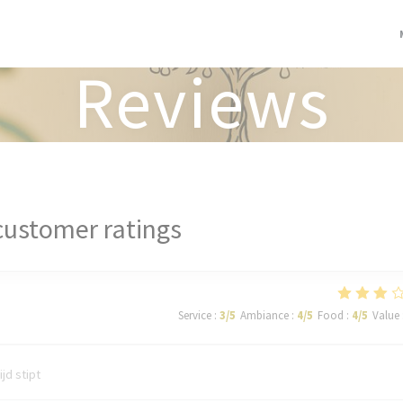
Reviews
customer ratings
Service
:
3
/5
Ambiance
:
4
/5
Food
:
4
/5
Value
ijd stipt