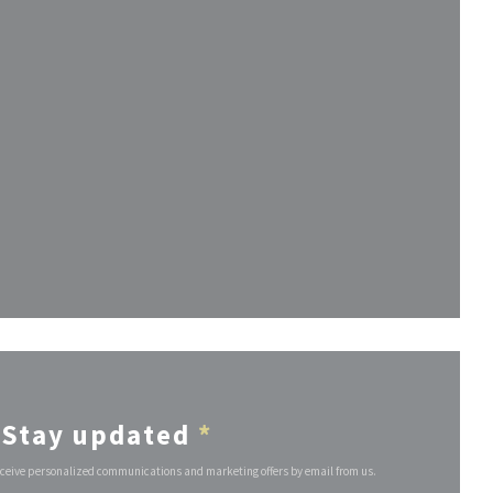
 new window))
w))
w window))
Stay updated
*
receive personalized communications and marketing offers by email from us.