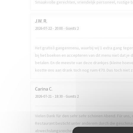
Smaakvolle gerechten, vriendelijk personeel, rustige
J.W.
R
2026-07-22
- 20:00 - Guests 2
Het gratis3 gangenmenu, waarbij wij 1 extra gang tege
bij het boeken en accepteren van dit menu niet dat je
betalen. En de meeste van deze drankjes (kleine hoeve
kostte ons aan drank toch nog ruim €70. Dus toch niet z
Carina
C
2026-07-21
- 18:30 - Guests 2
Vielen Dank für den sehr sehr schönen Abend. Für uns, 
Restaurant besticht unter anderem durch die geschmack
abwechslungsreiches Menü, Regionale Produkte und ein 