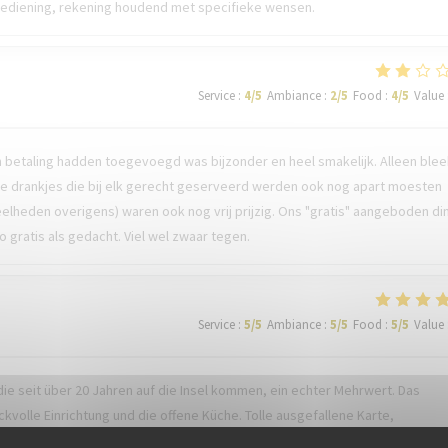
 bediening, rekening houdend met specifieke wensen.
Service
:
4
/5
Ambiance
:
2
/5
Food
:
4
/5
Value
n betaling hadden toegevoegd was bijzonder en heel smakelijk. Alleen blee
 de drankjes die bij elk gerecht geserveerd werden ook nog apart moesten
elheden overigens) waren ook nog vrij prijzig. Ons "gratis" aangeboden di
o gratis als gedacht. Viel wel zwaar tegen.
Service
:
5
/5
Ambiance
:
5
/5
Food
:
5
/5
Value
die seit über 20 Jahren auf die Insel kommen, ein echter Mehrwert. Das
volle Einrichtung und die offene Küche. Tolle ausgefallene Karte,
großartiger Service. Einen herzlichen Dank auch an die Küche, die uns ein