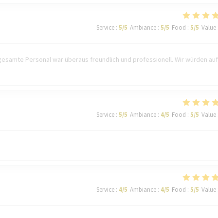
Service
:
5
/5
Ambiance
:
5
/5
Food
:
5
/5
Value
esamte Personal war überaus freundlich und professionell. Wir würden auf
Service
:
5
/5
Ambiance
:
4
/5
Food
:
5
/5
Value
Service
:
4
/5
Ambiance
:
4
/5
Food
:
5
/5
Value