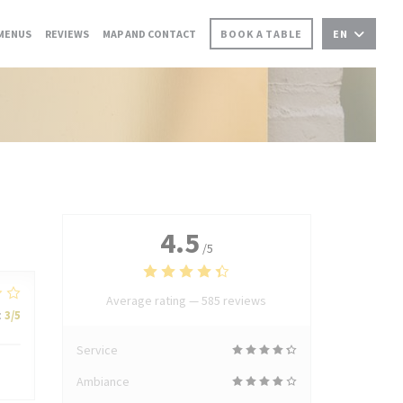
MENUS
REVIEWS
MAP AND CONTACT
BOOK A TABLE
EN
4.5
/5
Average rating —
585 reviews
:
3
/5
Service
Ambiance