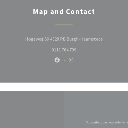
Map and Contact
((opens in a
Hogeweg 59 4328 PB Burgh-Haamstede
0111 764 799
Facebook ((opens in a new windo
Instagram ((opens in a ne
Subscribe to our newsletter to 