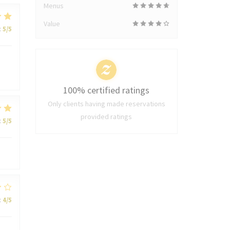
Menus
Value
:
5
/5
100% certified ratings
Only clients having made reservations
provided ratings
:
5
/5
:
4
/5