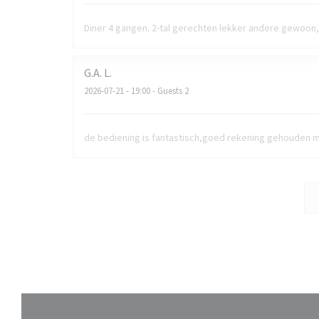
Diner 4 gangen. 2-tal gerechten lekker andere gewoon, 
G.A.
L
2026-07-21
- 19:00 - Guests 2
de bediening is fantastisch,goed rekening gehouden m