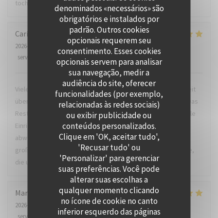
toch niet zo gratis als gedacht. Viel wel zwaar tegen.
denominados «necessários» são
obrigatórios e instalados por
padrão. Outros cookies
Carina
C
opcionais requerem seu
2026-07-21
- 18:30 - guests 2
consentimento. Esses cookies
service
:
5
/5
ambience
:
5
/5
menu
:
5
/5
quality_price
:
4
/5
opcionais servem para analisar
sua navegação, medir a
audiência do site, oferecer
Vielen Dank für den sehr sehr schönen Abend. Für uns, die seit
funcionalidades (por exemplo,
über 20 Jahren auf die Insel kommen, ein echter Mehrwert. Das
relacionadas às redes sociais)
Restaurant besticht unter anderem durch die geschmackvolle
ou exibir publicidade ou
conteúdos personalizados.
Einrichtung und die offene Küche. Tolle ausgefallene Karte,
Clique em 'OK, aceitar tudo',
abwechslungsreiches Menü, Regionale Produkte und ein
'Recusar tudo' ou
großartiger Service. Einen herzlichen Dank auch an die Küche,
'Personalizar' para gerenciar
die uns eine Gaumenfreude beschert hat.
suas preferências. Você pode
alterar suas escolhas a
qualquer momento clicando
Marie-Christine
S
no ícone de cookie no canto
2026-07-22
- 18:00 - guests 2
inferior esquerdo das páginas
service
:
5
/5
ambience
:
5
/5
menu
:
5
/5
quality_price
:
4
/5