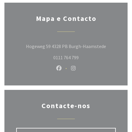
Mapa e Contacto
((abre numa 
Hogeweg 59 4328 PB Burgh-Haamstede
0111 764 799
Facebook ((abre numa nova janela
Instagram ((abre numa nov
Contacte-nos