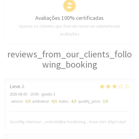
Avaliações 100% certificadas
Apenas os clientes que fizeram reservas submeteram
avaliações
reviews_from_our_clients_follo
wing_booking
Lieve
J
2026-08-05
- 19:00 - guests 3
service
:
3
/5
ambience
:
4
/5
menu
:
4
/5
quality_price
:
3
/5
Gezellig interieur , vriendelijke bediening , maar niet altijd stipt