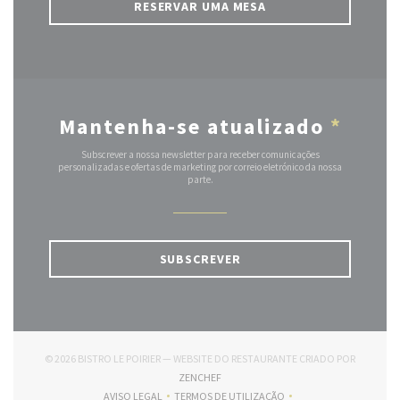
RESERVAR UMA MESA
Mantenha-se atualizado
*
Subscrever a nossa newsletter para receber comunicações
personalizadas e ofertas de marketing por correio eletrónico da nossa
parte.
SUBSCREVER
© 2026 BISTRO LE POIRIER — WEBSITE DO RESTAURANTE CRIADO POR
((ABRE NUMA NOVA JANELA))
ZENCHEF
AVISO LEGAL
TERMOS DE UTILIZAÇÃO