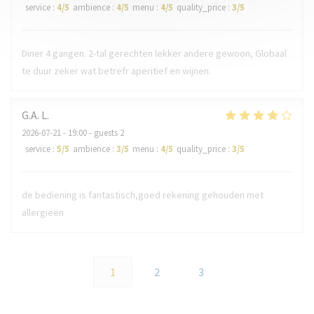
service
:
4
/5
ambience
:
4
/5
menu
:
4
/5
quality_price
:
3
/5
Diner 4 gangen. 2-tal gerechten lekker andere gewoon, Globaal
te duur zeker wat betrefr aperitief en wijnen.
G.A.
L
2026-07-21
- 19:00 - guests 2
service
:
5
/5
ambience
:
3
/5
menu
:
4
/5
quality_price
:
3
/5
de bediening is fantastisch,goed rekening gehouden met
allergieen
1
2
3