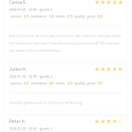
Carina
S
2026-07-25
- 19:00 - guests 2
service
:
5
/5
ambience
:
5
/5
menu
:
5
/5
quality_price
:
5
/5
Das Essen war hervorragend ebenso der Service. Das gesamte
Personal war überaus freundlich und professionell. Wir würden
auf jeden Fall wiederkommen.
Julien
H
2026-07-25
- 18:30 - guests 2
service
:
5
/5
ambience
:
4
/5
menu
:
5
/5
quality_price
:
5
/5
Heerlijk gedineerd en perfecte bediening
Peter
H
2026-07-25
- 19:30 - guests 2