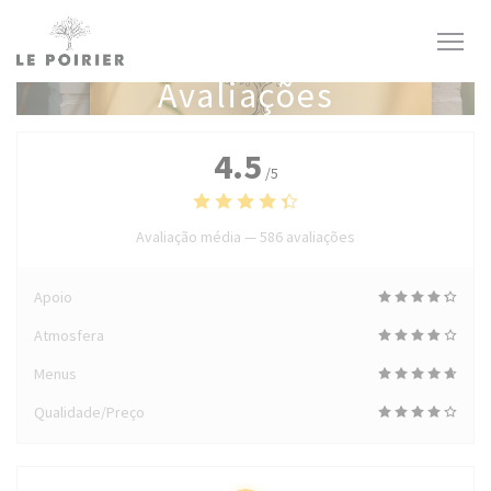
Painel de Gerenciamento de Cookies
Avaliações
4.5
/5
Avaliação média —
586 avaliações
Apoio
Atmosfera
Menus
Qualidade/Preço