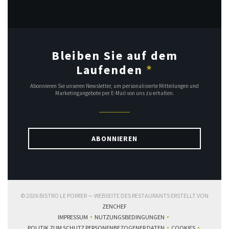
Bleiben Sie auf dem
Laufenden
*
Abonnieren Sie unseren Newsletter, um personalisierte Mitteilungen und
Marketingangebote per E-Mail von uns zu erhalten.
ABONNIEREN
© 2026 BISTRO LE POIRIER — WEBSEITE DES RESTAURANTS ERSTELLT VON
((ÖFFNET EIN NEUES FENSTER))
ZENCHEF
IMPRESSUM
NUTZUNGSBEDINGUNGEN
((ÖFFNET EIN NEUES FENSTER))
((ÖFFNET EIN NEUES FENSTER))
POLITIK ZUM SCHUTZ PERSONENBEZOGENER DATEN
COOKIES