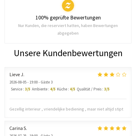
100% geprüfte Bewertungen
Nur Kunden, die reserviert hatten, haben Bewertungen
abgegeben
Unsere Kundenbewertungen
Lieve
J
2026-08-05
- 19:00 - Gäste 3
Service
:
3
/5
Ambiente
:
4
/5
Küche
:
4
/5
Qualität / Preis
:
3
/5
Gezellig interieur , vriendelijke bediening , maar niet altijd stipt
Carina
S
2026-07-25
- 19:00 - Gäste 2