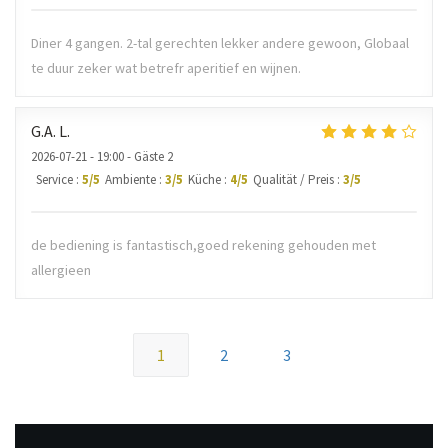
Diner 4 gangen. 2-tal gerechten lekker andere gewoon, Globaal
te duur zeker wat betrefr aperitief en wijnen.
G.A.
L
2026-07-21
- 19:00 - Gäste 2
Service
:
5
/5
Ambiente
:
3
/5
Küche
:
4
/5
Qualität / Preis
:
3
/5
de bediening is fantastisch,goed rekening gehouden met
allergieen
1
2
3