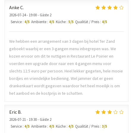
Anke
C
2026-07-24
- 19:00 - Gäste 2
Service
:
4
/5
Ambiente
:
4
/5
Küche
:
5
/5
Qualität / Preis
:
4
/5
We hebben een arrangement van 3 dagen bij hotel Ter Zand
geboekt waarbij er een 3-gangen menu inbegrepen was. We
kozen ervoor om dit te nuttigen in Restaurant Le Poirier en
voerden een upgrade door naar een 4-gangen menu voor
slechts 12.5 euro per persoon. Heel lekker gegeten, hele mooie
bordjes en vriendelijke bediening. Wel jammer dat er geen
drankenkaart wordt gegeven waardoor het heel moeilijk is om
het aanbod en de kostprijs in te schatten.
Eric
B
2026-07-21
- 19:30 - Gäste 2
Service
:
4
/5
Ambiente
:
4
/5
Küche
:
4
/5
Qualität / Preis
:
3
/5