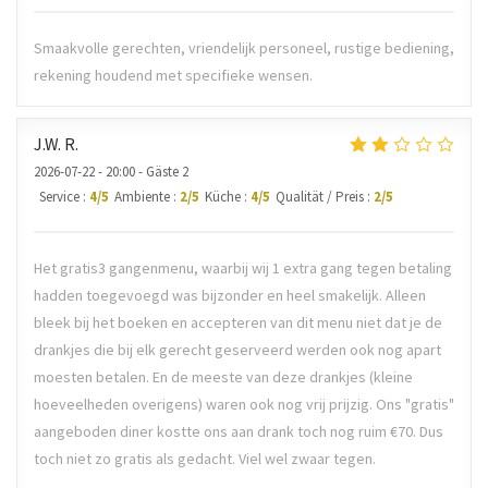
Smaakvolle gerechten, vriendelijk personeel, rustige bediening,
rekening houdend met specifieke wensen.
J.W.
R
2026-07-22
- 20:00 - Gäste 2
Service
:
4
/5
Ambiente
:
2
/5
Küche
:
4
/5
Qualität / Preis
:
2
/5
Het gratis3 gangenmenu, waarbij wij 1 extra gang tegen betaling
hadden toegevoegd was bijzonder en heel smakelijk. Alleen
bleek bij het boeken en accepteren van dit menu niet dat je de
drankjes die bij elk gerecht geserveerd werden ook nog apart
moesten betalen. En de meeste van deze drankjes (kleine
hoeveelheden overigens) waren ook nog vrij prijzig. Ons "gratis"
aangeboden diner kostte ons aan drank toch nog ruim €70. Dus
toch niet zo gratis als gedacht. Viel wel zwaar tegen.