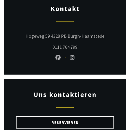
Kontakt
((öffnet ein 
Hogeweg 59 4328 PB Burgh-Haamstede
0111 764 799
Facebook ((öffnet ein neues Fenst
Instagram ((öffnet ein neu
Uns kontaktieren
RESERVIEREN