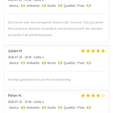
Service
:
5
/5
Ambiente
:
5
/5
Küche
:
5
/5
Qualität / Preis
:
5
/5
Das Essen war hervorragend ebenso der Service. Das gesamte
Personal war überaus freundlich und professionell. Wir würden
auf jeden Fall wiederkommen.
Julien
H
2026-07-25
- 18:30 - Gäste 2
Service
:
5
/5
Ambiente
:
4
/5
Küche
:
5
/5
Qualität / Preis
:
5
/5
Heerlijk gedineerd en perfecte bediening
Peter
H
2026-07-25
- 19:30 - Gäste 2
Service
:
4
/5
Ambiente
:
4
/5
Küche
:
5
/5
Qualität / Preis
:
4
/5