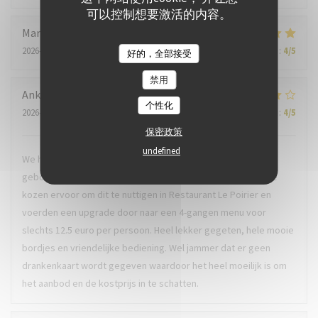
可以控制想要激活的内容。
Marie-Christine
S
2026-07-22
- 18:00 - 来宾 2
服务
:
5
/5
氛围
:
5
/5
菜单
:
5
/5
质价比
:
4
/5
好的，全部接受
禁用
Anke
C
个性化
2026-07-24
- 19:00 - 来宾 2
服务
:
4
/5
氛围
:
4
/5
菜单
:
5
/5
质价比
:
4
/5
保密政策
undefined
We hebben een arrangement van 3 dagen bij hotel Ter Zand
geboekt waarbij er een 3-gangen menu inbegrepen was. We
kozen ervoor om dit te nuttigen in Restaurant Le Poirier en
voerden een upgrade door naar een 4-gangen menu voor
slechts 12.5 euro per persoon. Heel lekker gegeten, hele mooie
bordjes en vriendelijke bediening. Wel jammer dat er geen
drankenkaart wordt gegeven waardoor het heel moeilijk is om
het aanbod en de kostprijs in te schatten.