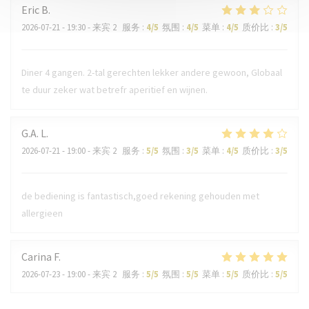
Eric
B
2026-07-21
- 19:30 - 来宾 2
服务
:
4
/5
氛围
:
4
/5
菜单
:
4
/5
质价比
:
3
/5
Diner 4 gangen. 2-tal gerechten lekker andere gewoon, Globaal
te duur zeker wat betrefr aperitief en wijnen.
G.A.
L
2026-07-21
- 19:00 - 来宾 2
服务
:
5
/5
氛围
:
3
/5
菜单
:
4
/5
质价比
:
3
/5
de bediening is fantastisch,goed rekening gehouden met
allergieen
Carina
F
2026-07-23
- 19:00 - 来宾 2
服务
:
5
/5
氛围
:
5
/5
菜单
:
5
/5
质价比
:
5
/5