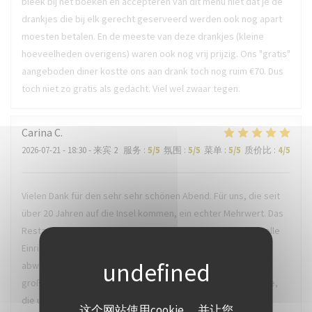
bleek bij het boeken en accepteren van dit menu niet dat je de
drankjes die bij elk gerecht geserveerd werden ook nog apart
moesten betalen. En de meeste van deze drankjes (kleine
hoeveelheden overigens) waren ook nog vrij prijzig. Ons "gratis"
aangeboden diner kostte ons aan drank toch nog ruim €70. Dus
toch niet zo gratis als gedacht. Viel wel zwaar tegen.
Carina
C
2026-07-21
- 18:30 - 来宾 2
服务
:
5
/5
氛围
:
5
/5
菜单
:
5
/5
质价比
:
4
/5
Vielen Dank für den sehr sehr schönen Abend. Für uns, die seit
über 20 Jahren auf die Insel kommen, ein echter Mehrwert. Das
Restaurant besticht unter anderem durch die geschmackvolle
Einrichtung und die offene Küche. Tolle ausgefallene Karte,
abwechslungsreiches Menü, Regionale Produkte und ein
großartiger Service. Einen herzlichen Dank auch an die Küche,
die uns eine Gaumenfreude beschert hat.
这个网站使用cookie， 并让您