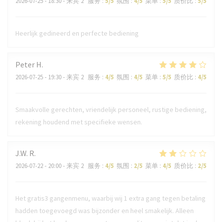
2026-07-25
- 18:30 - 来宾 2
服务
:
5
/5
氛围
:
4
/5
菜单
:
5
/5
质价比
:
5
/5
Heerlijk gedineerd en perfecte bediening
Peter
H
2026-07-25
- 19:30 - 来宾 2
服务
:
4
/5
氛围
:
4
/5
菜单
:
5
/5
质价比
:
4
/5
Smaakvolle gerechten, vriendelijk personeel, rustige bediening,
rekening houdend met specifieke wensen.
J.W.
R
2026-07-22
- 20:00 - 来宾 2
服务
:
4
/5
氛围
:
2
/5
菜单
:
4
/5
质价比
:
2
/5
Het gratis3 gangenmenu, waarbij wij 1 extra gang tegen betaling
hadden toegevoegd was bijzonder en heel smakelijk. Alleen