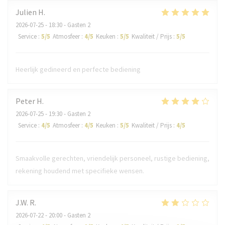
Julien
H
2026-07-25
- 18:30 - Gasten 2
Service
:
5
/5
Atmosfeer
:
4
/5
Keuken
:
5
/5
Kwaliteit / Prijs
:
5
/5
Heerlijk gedineerd en perfecte bediening
Peter
H
2026-07-25
- 19:30 - Gasten 2
Service
:
4
/5
Atmosfeer
:
4
/5
Keuken
:
5
/5
Kwaliteit / Prijs
:
4
/5
Smaakvolle gerechten, vriendelijk personeel, rustige bediening,
rekening houdend met specifieke wensen.
J.W.
R
2026-07-22
- 20:00 - Gasten 2