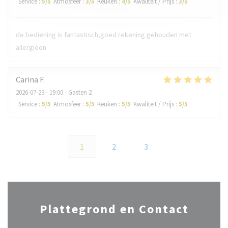
Service
:
5
/5
Atmosfeer
:
3
/5
Keuken
:
4
/5
Kwaliteit / Prijs
:
3
/5
de bediening is fantastisch,goed rekening gehouden met
allergieen
Carina
F
2026-07-23
- 19:00 - Gasten 2
Service
:
5
/5
Atmosfeer
:
5
/5
Keuken
:
5
/5
Kwaliteit / Prijs
:
5
/5
1
2
3
Plattegrond en Contact