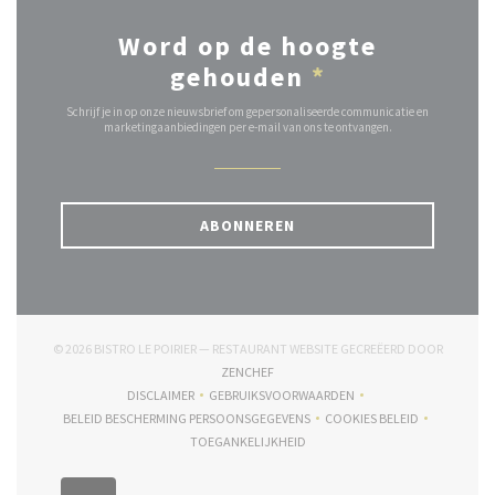
Word op de hoogte
gehouden
*
Schrijf je in op onze nieuwsbrief om gepersonaliseerde communicatie en
marketingaanbiedingen per e-mail van ons te ontvangen.
ABONNEREN
© 2026 BISTRO LE POIRIER — RESTAURANT WEBSITE GECREËERD DOOR
((OPENT IN EEN NIEUW VENSTER))
ZENCHEF
DISCLAIMER
GEBRUIKSVOORWAARDEN
((OPENT IN EEN NIEUW VENSTER))
((OPENT IN EEN NIEUW VENSTER))
BELEID BESCHERMING PERSOONSGEGEVENS
COOKIES BELEID
((OPENT IN EEN NIEUW VENSTER))
((OPENT IN EEN NIE
TOEGANKELIJKHEID
((OPENT IN EEN NIEUW VENSTER))