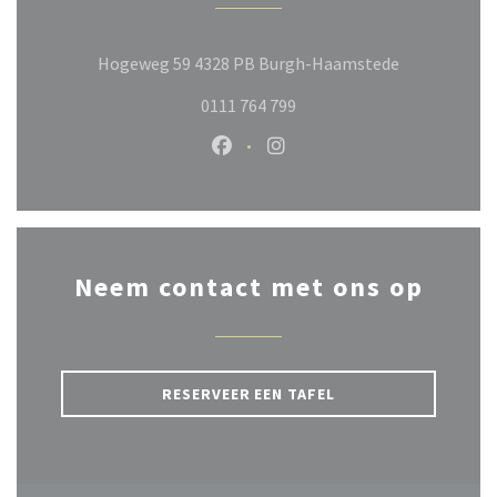
((opent in e
Hogeweg 59 4328 PB Burgh-Haamstede
0111 764 799
Facebook ((opent in een nieuw ve
Instagram ((opent in een n
Neem contact met ons op
RESERVEER EEN TAFEL