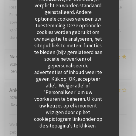
verplicht en worden standaard
Restaurant besticht unter anderem durch die geschmackvolle
geïnstalleerd. Andere
Einrichtung und die offene Küche. Tolle ausgefallene Karte,
optionele cookies vereisen uw
abwechslungsreiches Menü, Regionale Produkte und ein
toestemming. Deze optionele
großartiger Service. Einen herzlichen Dank auch an die Küche,
cookies worden gebruikt om
die uns eine Gaumenfreude beschert hat.
uw navigatie te analyseren, het
sitepubliek te meten, functies
te bieden (bijv. gerelateerd aan
Marie-Christine
S
sociale netwerken) of
2026-07-22
- 18:00 - Gasten 2
gepersonaliseerde
Service
:
5
/5
Atmosfeer
:
5
/5
Keuken
:
5
/5
Kwaliteit / Prijs
:
4
/5
advertenties of inhoud weer te
geven. Klik op 'OK, accepteer
alle', 'Weiger alle' of
Anke
C
'Personaliseer' om uw
2026-07-24
- 19:00 - Gasten 2
voorkeuren te beheren. U kunt
Service
:
4
/5
Atmosfeer
:
4
/5
Keuken
:
5
/5
Kwaliteit / Prijs
:
4
/5
uw keuzes op elk moment
wijzigen door op het
cookiepictogram linksonder op
We hebben een arrangement van 3 dagen bij hotel Ter Zand
de sitepagina's te klikken.
geboekt waarbij er een 3-gangen menu inbegrepen was. We