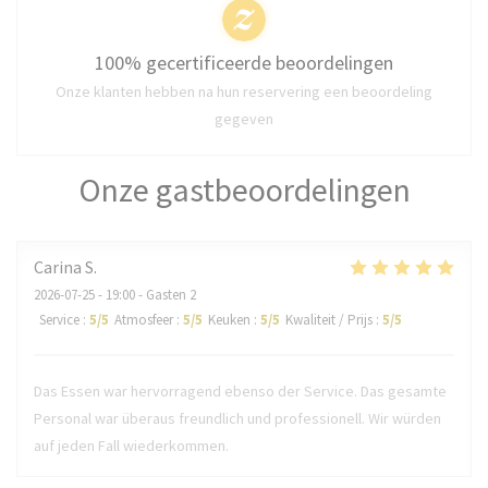
100% gecertificeerde beoordelingen
Onze klanten hebben na hun reservering een beoordeling
gegeven
Onze gastbeoordelingen
Carina
S
2026-07-25
- 19:00 - Gasten 2
Service
:
5
/5
Atmosfeer
:
5
/5
Keuken
:
5
/5
Kwaliteit / Prijs
:
5
/5
Das Essen war hervorragend ebenso der Service. Das gesamte
Personal war überaus freundlich und professionell. Wir würden
auf jeden Fall wiederkommen.