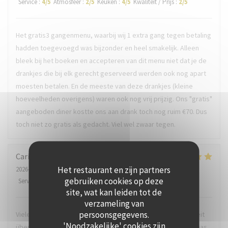
Service
:
4
/5
Atmosfeer
:
2
/5
Keuken
:
4
/5
Kwaliteit / Prijs
:
2
/5
Het gratis3 gangenmenu, waarbij wij 1 extra gang tegen betaling
hadden toegevoegd was bijzonder en heel smakelijk. Alleen
bleek bij het boeken en accepteren van dit menu niet dat je de
drankjes die bij elk gerecht geserveerd werden ook nog apart
moesten betalen. En de meeste van deze drankjes (kleine
hoeveelheden overigens) waren ook nog vrij prijzig. Ons "gratis"
aangeboden diner kostte ons aan drank toch nog ruim €70. Dus
toch niet zo gratis als gedacht. Viel wel zwaar tegen.
Carina
C
Het restaurant en zijn partners
2026-07-21
- 18:30 - Gasten 2
gebruiken cookies op deze
Service
:
5
/5
Atmosfeer
:
5
/5
Keuken
:
5
/5
Kwaliteit / Prijs
:
4
/5
site, wat kan leiden tot de
verzameling van
persoonsgegevens.
Vielen Dank für den sehr sehr schönen Abend. Für uns, die seit
'Noodzakelijke' cookies zijn
über 20 Jahren auf die Insel kommen, ein echter Mehrwert. Das